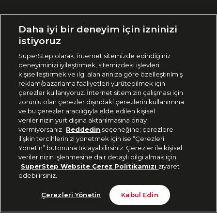
Ülke Seçimi:
Daha iyi bir deneyim için izninizi
🇹🇷
Türkiye
istiyoruz
SuperStep olarak, internet sitemizde edindiğiniz
deneyiminizi iyileştirmek, sitemizdeki işlevleri
444 37 36
kişiselleştirmek ve ilgi alanlarınıza göre özelleştirilmiş
reklam/pazarlama faaliyetleri yürütebilmek için
çerezler kullanıyoruz. İnternet sitemizin çalışması için
zorunlu olan çerezler dışındaki çerezlerin kullanımına
Uygulamadan Takip Edin
ve bu çerezler aracılığıyla elde edilen kişisel
verilerinizin yurt dışına aktarılmasına onay
vermiyorsanız
Reddedin
seçeneğine; çerezlere
ilişkin tercihlerinizi yönetmek için ise “Çerezleri
Yönetin” butonuna tıklayabilirsiniz. Çerezler ile kişisel
verilerinizin işlenmesine dair detaylı bilgi almak için
Bizi Takip Edin
SuperStep Website Çerez Politikamızı
ziyaret
edebilirsiniz.
Tükendi
Çerezleri Yönetin
Kabul Edin