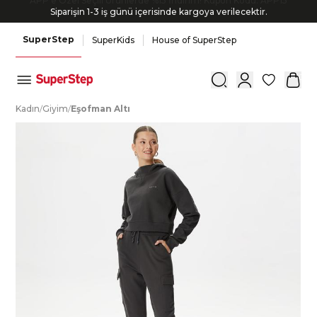
Siparişin 1-3 iş günü içerisinde kargoya verilecektir.
SuperStep
SuperKids
House of SuperStep
0
K
adın
/
G
iyim
/
E
şofman
A
ltı