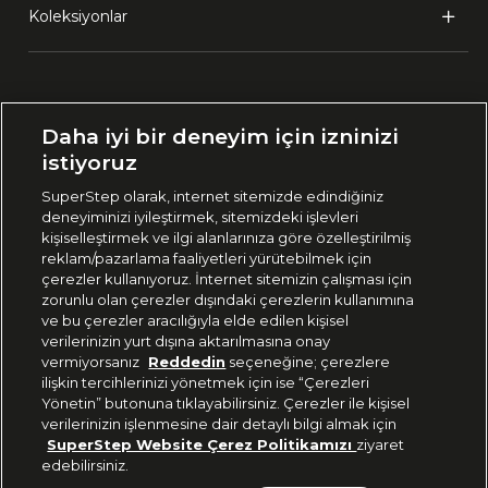
Koleksiyonlar
Ülke Seçimi:
Daha iyi bir deneyim için izninizi
🇹🇷
Türkiye
istiyoruz
SuperStep olarak, internet sitemizde edindiğiniz
deneyiminizi iyileştirmek, sitemizdeki işlevleri
444 37 36
kişiselleştirmek ve ilgi alanlarınıza göre özelleştirilmiş
reklam/pazarlama faaliyetleri yürütebilmek için
çerezler kullanıyoruz. İnternet sitemizin çalışması için
zorunlu olan çerezler dışındaki çerezlerin kullanımına
Uygulamadan Takip Edin
ve bu çerezler aracılığıyla elde edilen kişisel
verilerinizin yurt dışına aktarılmasına onay
vermiyorsanız
Reddedin
seçeneğine; çerezlere
ilişkin tercihlerinizi yönetmek için ise “Çerezleri
Yönetin” butonuna tıklayabilirsiniz. Çerezler ile kişisel
verilerinizin işlenmesine dair detaylı bilgi almak için
Bizi Takip Edin
SuperStep Website Çerez Politikamızı
ziyaret
edebilirsiniz.