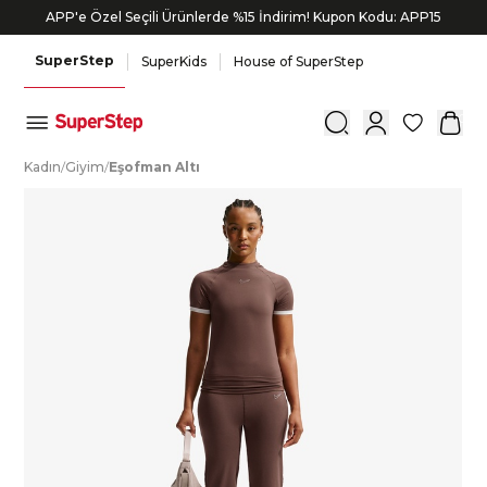
APP'e Özel Seçili Ürünlerde %15 İndirim! Kupon Kodu: APP15
SuperStep
SuperKids
House of SuperStep
0
K
adın
/
G
iyim
/
E
şofman
A
ltı