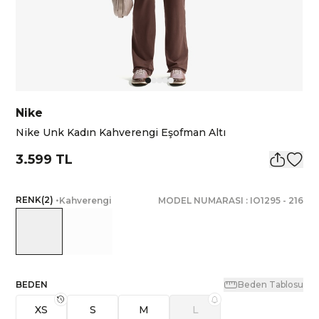
Nike
Nike Unk Kadın Kahverengi Eşofman Altı
3.599 TL
RENK
(
2
)
•
Kahverengi
MODEL NUMARASI :
IO1295
-
216
BEDEN
Beden Tablosu
XS
S
M
L