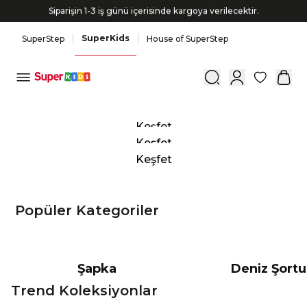
Siparişin 1-3 iş günü içerisinde kargoya verilecektir.
SuperKids
SuperStep
House of SuperStep
0
Keşfet
Keşfet
Keşfet
Popüler Kategoriler
Şapka
Deniz Şortu
Trend Koleksiyonlar