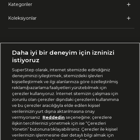
Kategoriler
Koleksiyonlar
Ülke Seçimi:
Daha iyi bir deneyim için izninizi
🇹🇷
Türkiye
istiyoruz
SuperStep olarak, internet sitemizde edindiğiniz
deneyiminizi iyileştirmek, sitemizdeki işlevleri
444 37 36
kişiselleştirmek ve ilgi alanlarınıza göre özelleştirilmiş
reklam/pazarlama faaliyetleri yürütebilmek için
çerezler kullanıyoruz. İnternet sitemizin çalışması için
zorunlu olan çerezler dışındaki çerezlerin kullanımına
Uygulamadan Takip Edin
ve bu çerezler aracılığıyla elde edilen kişisel
verilerinizin yurt dışına aktarılmasına onay
vermiyorsanız
Reddedin
seçeneğine; çerezlere
ilişkin tercihlerinizi yönetmek için ise “Çerezleri
Yönetin” butonuna tıklayabilirsiniz. Çerezler ile kişisel
verilerinizin işlenmesine dair detaylı bilgi almak için
Bizi Takip Edin