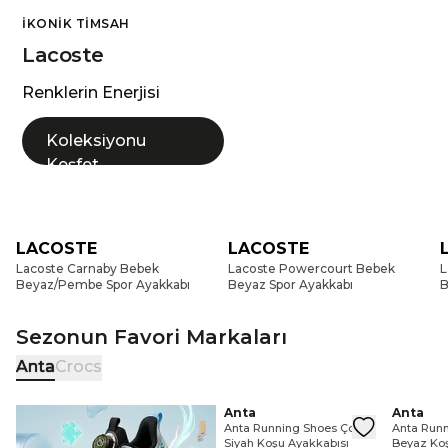
İKONIK TIMSAH
Lacoste
Renklerin Enerjisi
Koleksiyonu
Keşfet
LACOSTE
LACOSTE
Lacoste Carnaby Bebek
Lacoste Powercourt Bebek
L
Beyaz/Pembe Spor Ayakkabı
Beyaz Spor Ayakkabı
B
Sezonun Favori Markaları
Anta
Crocs
Anta Running Shoes Çocuk Siya
Anta
Anta Ru
Anta
Anta Running Shoes Çocuk
Anta Run
Siyah Koşu Ayakkabısı
Beyaz Koş