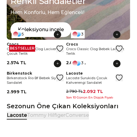
Renkli Sandaletler
Hem Konforlu, Hem Eğlenceli!
Koleksiyonu incele
5
3
Crocs Crocband Clog Lacivert Çocuk Terlik
Crocs
Crocs Classic Clog Bebek Lacivert 
Crocs
BESTSELLER
Crocs Crocband Clog Lacivert
Crocs Classic Clog Bebek Lacivert
Çocuk Terlik
Terlik
2.574 TL
2.034 TL
3
Birkenstock Rio Bf Bebek Siyah Sandalet
Birkenstock
Lacoste Surukids Çocuk Kahvere
Lacoste
Birkenstock Rio Bf Bebek Siyah
Lacoste Surukids Çocuk
Sandalet
Kahverengi Sandalet
2.092 TL
2.999 TL
2.790 TL
Son 10 Günün En Düşük Fiyatı
Sezonun Öne Çıkan Koleksiyonları
Lacoste
Tommy Hilfiger
Converse