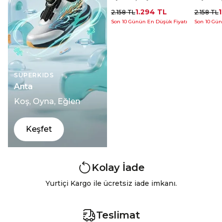
1.294 TL
2.158 TL
2.158 TL
Son 10 Günün En Düşük Fiyatı
Son 10 Gün
SUPERKIDS
Anta
Koş, Oyna, Eğlen
Keşfet
Kolay İade
Yurtiçi Kargo ile ücretsiz iade imkanı.
Teslimat