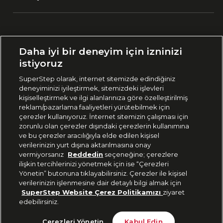
Ülke Seçimi:
Daha iyi bir deneyim için izninizi
🇹🇷
Türkiye
istiyoruz
SuperStep olarak, internet sitemizde edindiğiniz
deneyiminizi iyileştirmek, sitemizdeki işlevleri
444 37 36
kişiselleştirmek ve ilgi alanlarınıza göre özelleştirilmiş
reklam/pazarlama faaliyetleri yürütebilmek için
çerezler kullanıyoruz. İnternet sitemizin çalışması için
zorunlu olan çerezler dışındaki çerezlerin kullanımına
Uygulamadan Takip Edin
ve bu çerezler aracılığıyla elde edilen kişisel
verilerinizin yurt dışına aktarılmasına onay
vermiyorsanız
Reddedin
seçeneğine; çerezlere
ilişkin tercihlerinizi yönetmek için ise “Çerezleri
Yönetin” butonuna tıklayabilirsiniz. Çerezler ile kişisel
verilerinizin işlenmesine dair detaylı bilgi almak için
Bizi Takip Edin
SuperStep Website Çerez Politikamızı
ziyaret
edebilirsiniz.
Son 10 Günün En Düşük Fiyatı
Sepete Ekle
Çerezleri Yönetin
Kabul Edin