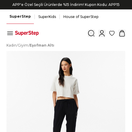
APP'e Özel Seçili Ürünlerde %15 İndirim! Kupon Kodu: APP15
SuperStep
SuperKids
House of SuperStep
0
K
adın
/
G
iyim
/
E
şofman
A
ltı