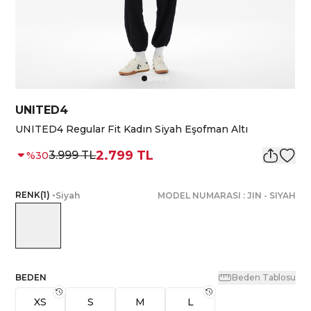
UNITED4
UNITED4 Regular Fit Kadın Siyah Eşofman Altı
2.799 TL
3.999 TL
%
30
RENK
(
1
)
•
Siyah
MODEL NUMARASI :
JIN
-
SIYAH
BEDEN
Beden Tablosu
XS
S
M
L