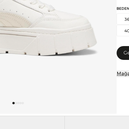
BEDE
3
4
Ge
Mağa