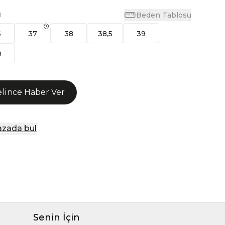
Beden Tablosu
N
6
37
38
38,5
39
0
lince Haber Ver
zada bul
Senin İçin