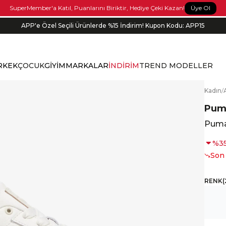
Üye Ol
SuperMember'a Katıl, Puanlarını Biriktir, Hediye Çeki Kazan!
APP'e Özel Seçili Ürünlerde %15 İndirim! Kupon Kodu: APP15
Siparişin 1-3 iş günü içerisinde kargoya verilecektir.
RKEK
ÇOCUK
GİYİM
MARKALAR
İNDİRİM
TREND MODELLER
K
adın
/
Pum
Puma
%
3
Son
RENK
(