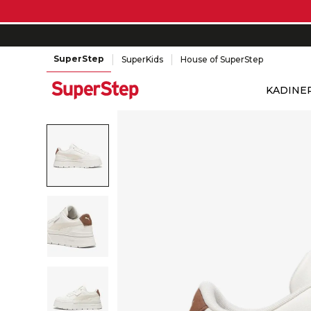
SuperStep
SuperKids
House of SuperStep
KADIN
E