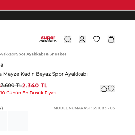
0
A
yakkabı
/
S
por
A
yakkabı
&
S
neaker
a
 Mayze Kadın Beyaz Spor Ayakkabı
2.340 TL
3.600 TL
5
 10 Günün En Düşük Fiyatı
2
)
MODEL NUMARASI :
391083
-
05