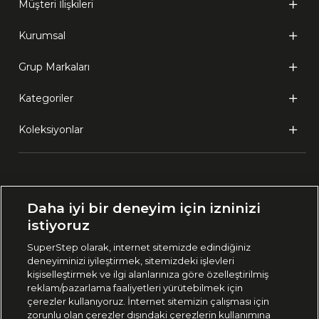
Müşteri İlişkileri
Kurumsal
Grup Markaları
Kategoriler
Koleksiyonlar
Ülke Seçimi:
Daha iyi bir deneyim için izninizi
🇹🇷
Türkiye
istiyoruz
SuperStep olarak, internet sitemizde edindiğiniz
deneyiminizi iyileştirmek, sitemizdeki işlevleri
444 37 36
kişiselleştirmek ve ilgi alanlarınıza göre özelleştirilmiş
reklam/pazarlama faaliyetleri yürütebilmek için
çerezler kullanıyoruz. İnternet sitemizin çalışması için
zorunlu olan çerezler dışındaki çerezlerin kullanımına