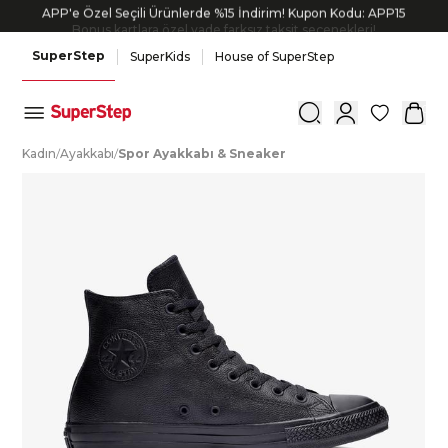
APP'e Özel Seçili Ürünlerde %15 İndirim! Kupon Kodu: APP15
Bonus kartlara özel vade farksız taksit seçenekleri!
SuperStep
SuperKids
House of SuperStep
0
K
adın
/
A
yakkabı
/
S
por
A
yakkabı
&
S
neaker