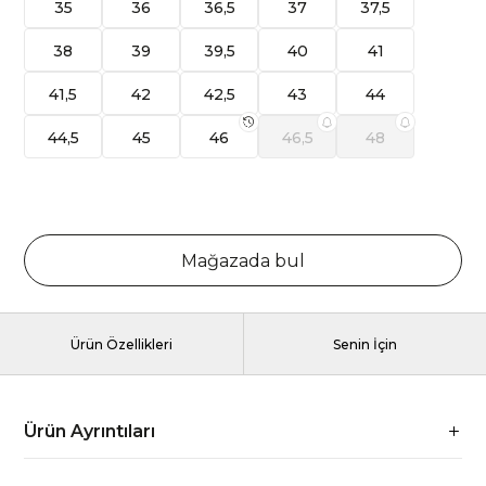
35
36
36,5
37
37,5
38
39
39,5
40
41
41,5
42
42,5
43
44
44,5
45
46
46,5
48
Mağazada bul
Ürün Özellikleri
Senin İçin
Ürün Ayrıntıları