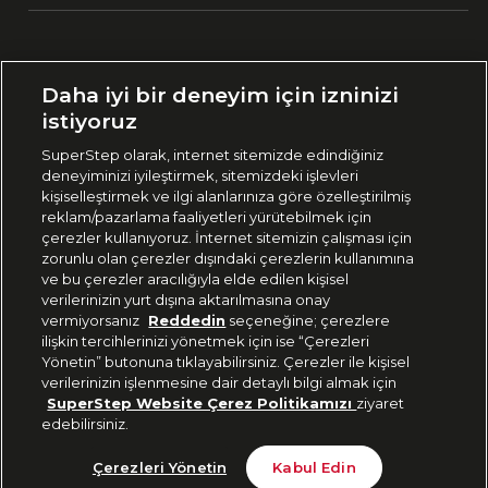
Ülke Seçimi:
Daha iyi bir deneyim için izninizi
🇹🇷
Türkiye
istiyoruz
SuperStep olarak, internet sitemizde edindiğiniz
deneyiminizi iyileştirmek, sitemizdeki işlevleri
444 37 36
kişiselleştirmek ve ilgi alanlarınıza göre özelleştirilmiş
reklam/pazarlama faaliyetleri yürütebilmek için
çerezler kullanıyoruz. İnternet sitemizin çalışması için
zorunlu olan çerezler dışındaki çerezlerin kullanımına
Uygulamadan Takip Edin
ve bu çerezler aracılığıyla elde edilen kişisel
verilerinizin yurt dışına aktarılmasına onay
vermiyorsanız
Reddedin
seçeneğine; çerezlere
ilişkin tercihlerinizi yönetmek için ise “Çerezleri
Yönetin” butonuna tıklayabilirsiniz. Çerezler ile kişisel
verilerinizin işlenmesine dair detaylı bilgi almak için
Bizi Takip Edin
SuperStep Website Çerez Politikamızı
ziyaret
edebilirsiniz.
Çerezleri Yönetin
Kabul Edin