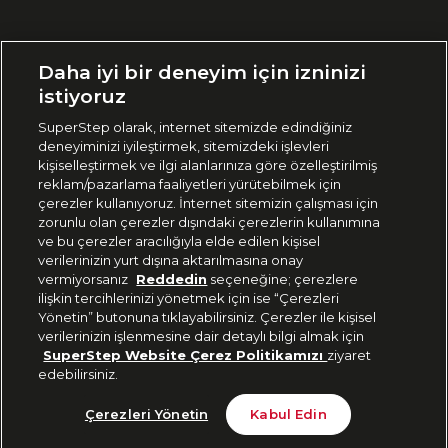
Ülke Seçimi:
Daha iyi bir deneyim için izninizi
🇹🇷
Türkiye
istiyoruz
SuperStep olarak, internet sitemizde edindiğiniz
deneyiminizi iyileştirmek, sitemizdeki işlevleri
444 37 36
kişiselleştirmek ve ilgi alanlarınıza göre özelleştirilmiş
reklam/pazarlama faaliyetleri yürütebilmek için
çerezler kullanıyoruz. İnternet sitemizin çalışması için
zorunlu olan çerezler dışındaki çerezlerin kullanımına
Uygulamadan Takip Edin
ve bu çerezler aracılığıyla elde edilen kişisel
verilerinizin yurt dışına aktarılmasına onay
vermiyorsanız
Reddedin
seçeneğine; çerezlere
ilişkin tercihlerinizi yönetmek için ise “Çerezleri
Yönetin” butonuna tıklayabilirsiniz. Çerezler ile kişisel
verilerinizin işlenmesine dair detaylı bilgi almak için
Bizi Takip Edin
SuperStep Website Çerez Politikamızı
ziyaret
edebilirsiniz.
Çerezleri Yönetin
Kabul Edin