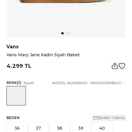
Vans
Vans Mary Jane Kadın Siyah Babet
4.299 TL
RENK
(
1
)
•
Siyah
MODEL NUMARASI :
VN000CRRBA21
-
-
BEDEN
Beden Tablosu
36
37
38
39
40