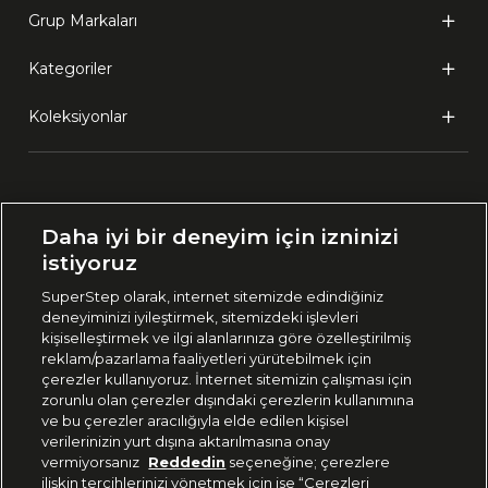
Grup Markaları
Kategoriler
Koleksiyonlar
Ülke Seçimi:
Daha iyi bir deneyim için izninizi
🇹🇷
Türkiye
istiyoruz
SuperStep olarak, internet sitemizde edindiğiniz
deneyiminizi iyileştirmek, sitemizdeki işlevleri
444 37 36
kişiselleştirmek ve ilgi alanlarınıza göre özelleştirilmiş
reklam/pazarlama faaliyetleri yürütebilmek için
çerezler kullanıyoruz. İnternet sitemizin çalışması için
zorunlu olan çerezler dışındaki çerezlerin kullanımına
Uygulamadan Takip Edin
ve bu çerezler aracılığıyla elde edilen kişisel
verilerinizin yurt dışına aktarılmasına onay
vermiyorsanız
Reddedin
seçeneğine; çerezlere
ilişkin tercihlerinizi yönetmek için ise “Çerezleri