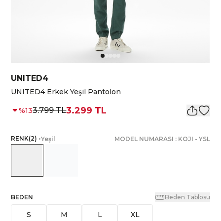
UNITED4
UNITED4 Erkek Yeşil Pantolon
3.299 TL
3.799 TL
%
13
RENK
(
2
)
•
Yeşil
MODEL NUMARASI :
KOJI
-
YSL
BEDEN
Beden Tablosu
S
M
L
XL