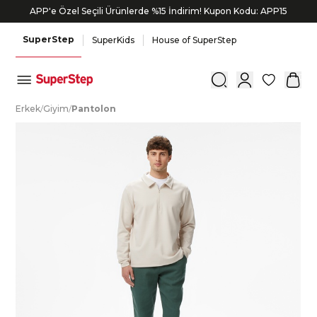
APP'e Özel Seçili Ürünlerde %15 İndirim! Kupon Kodu: APP15
SuperStep
SuperKids
House of SuperStep
0
E
rkek
/
G
iyim
/
P
antolon