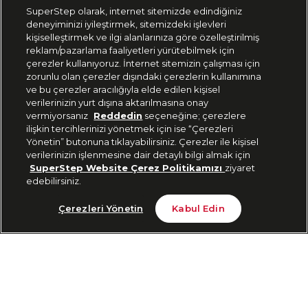
SuperStep olarak, internet sitemizde edindiğiniz
deneyiminizi iyileştirmek, sitemizdeki işlevleri
444 37 36
kişiselleştirmek ve ilgi alanlarınıza göre özelleştirilmiş
reklam/pazarlama faaliyetleri yürütebilmek için
çerezler kullanıyoruz. İnternet sitemizin çalışması için
zorunlu olan çerezler dışındaki çerezlerin kullanımına
Uygulamadan Takip Edin
ve bu çerezler aracılığıyla elde edilen kişisel
verilerinizin yurt dışına aktarılmasına onay
vermiyorsanız
Reddedin
seçeneğine; çerezlere
ilişkin tercihlerinizi yönetmek için ise “Çerezleri
Yönetin” butonuna tıklayabilirsiniz. Çerezler ile kişisel
verilerinizin işlenmesine dair detaylı bilgi almak için
Bizi Takip Edin
SuperStep Website Çerez Politikamızı
ziyaret
edebilirsiniz.
Son 10 Günün En Düşük Fiyatı
Sepete Ekle
Çerezleri Yönetin
Kabul Edin
3.299 TL