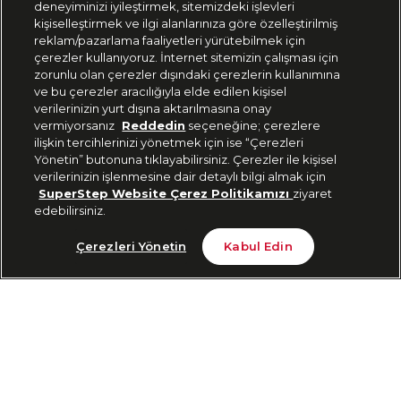
deneyiminizi iyileştirmek, sitemizdeki işlevleri
444 37 36
kişiselleştirmek ve ilgi alanlarınıza göre özelleştirilmiş
reklam/pazarlama faaliyetleri yürütebilmek için
çerezler kullanıyoruz. İnternet sitemizin çalışması için
zorunlu olan çerezler dışındaki çerezlerin kullanımına
Uygulamadan Takip Edin
ve bu çerezler aracılığıyla elde edilen kişisel
verilerinizin yurt dışına aktarılmasına onay
vermiyorsanız
Reddedin
seçeneğine; çerezlere
ilişkin tercihlerinizi yönetmek için ise “Çerezleri
Yönetin” butonuna tıklayabilirsiniz. Çerezler ile kişisel
verilerinizin işlenmesine dair detaylı bilgi almak için
Bizi Takip Edin
SuperStep Website Çerez Politikamızı
ziyaret
edebilirsiniz.
Son 10 Günün En Düşük Fiyatı
Sepete Ekle
Çerezleri Yönetin
Kabul Edin
1.299 TL