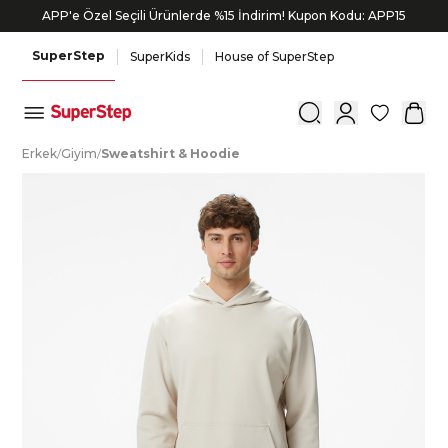
APP'e Özel Seçili Ürünlerde %15 İndirim! Kupon Kodu: APP15
SuperStep
SuperKids
House of SuperStep
0
E
rkek
/
G
iyim
/
S
weatshirt
&
H
oodie