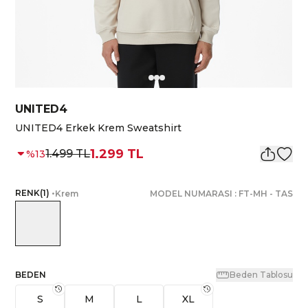
UNITED4
UNITED4 Erkek Krem Sweatshirt
1.299 TL
1.499 TL
%
13
RENK
(
1
)
•
Krem
MODEL NUMARASI :
FT-MH
-
TAS
BEDEN
Beden Tablosu
S
M
L
XL