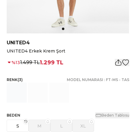
UNITED4
UNITED4 Erkek Krem Şort
1.299 TL
1.499 TL
%
13
RENK
(
3
)
MODEL NUMARASI :
FT-MS
-
TAS
BEDEN
Beden Tablosu
S
M
L
XL