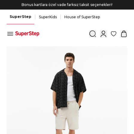
Bonus kartlara özel vade farksız taksit seçenekleri!
SuperStep
SuperKids
House of SuperStep
0