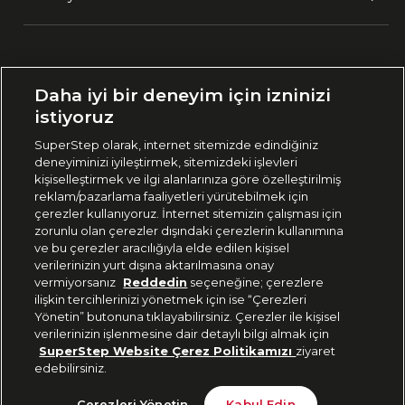
Ülke Seçimi:
Daha iyi bir deneyim için izninizi
🇹🇷
Türkiye
istiyoruz
SuperStep olarak, internet sitemizde edindiğiniz
deneyiminizi iyileştirmek, sitemizdeki işlevleri
444 37 36
kişiselleştirmek ve ilgi alanlarınıza göre özelleştirilmiş
reklam/pazarlama faaliyetleri yürütebilmek için
çerezler kullanıyoruz. İnternet sitemizin çalışması için
zorunlu olan çerezler dışındaki çerezlerin kullanımına
Uygulamadan Takip Edin
ve bu çerezler aracılığıyla elde edilen kişisel
verilerinizin yurt dışına aktarılmasına onay
vermiyorsanız
Reddedin
seçeneğine; çerezlere
ilişkin tercihlerinizi yönetmek için ise “Çerezleri
Yönetin” butonuna tıklayabilirsiniz. Çerezler ile kişisel
verilerinizin işlenmesine dair detaylı bilgi almak için
Bizi Takip Edin
SuperStep Website Çerez Politikamızı
ziyaret
edebilirsiniz.
Son 10 Günün En Düşük Fiyatı
Gelince Haber Ver
Çerezleri Yönetin
Kabul Edin