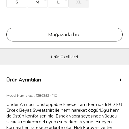
S
M
L
XL
Mağazada bul
Ürün Özellikleri
Ürün Ayrıntıları
Model Numarası :
1389352
-
110
Under Armour Unstoppable Fleece Tam Fermuarlı HD EU
Erkek Beyaz Sweatshirt ile hem hareket özgürlüğü hem
de üstün konfor seninle! Esnek yapısı sayesinde vücudu
sararak mükemmel uyum sunarken, 4 yöne esneyen
kumaşı her harekete adapte olur. Hızlı kuruyan ve ter