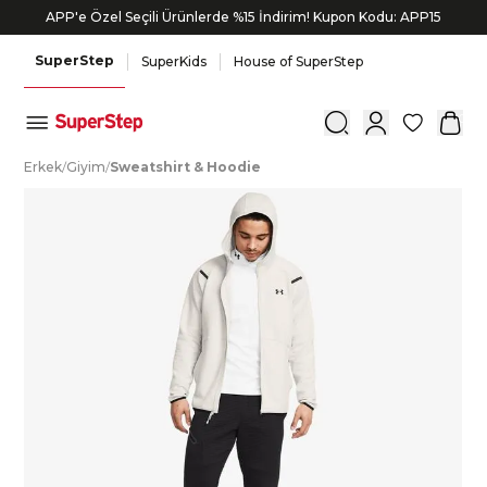
APP'e Özel Seçili Ürünlerde %15 İndirim! Kupon Kodu: APP15
SuperStep
SuperKids
House of SuperStep
0
E
rkek
/
G
iyim
/
S
weatshirt
&
H
oodie