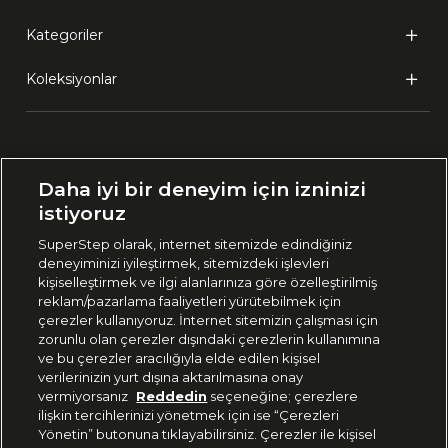
Kategoriler
Koleksiyonlar
Ülke Seçimi:
Daha iyi bir deneyim için izninizi
🇹🇷
Türkiye
istiyoruz
SuperStep olarak, internet sitemizde edindiğiniz
deneyiminizi iyileştirmek, sitemizdeki işlevleri
444 37 36
kişiselleştirmek ve ilgi alanlarınıza göre özelleştirilmiş
reklam/pazarlama faaliyetleri yürütebilmek için
çerezler kullanıyoruz. İnternet sitemizin çalışması için
zorunlu olan çerezler dışındaki çerezlerin kullanımına
Uygulamadan Takip Edin
ve bu çerezler aracılığıyla elde edilen kişisel
verilerinizin yurt dışına aktarılmasına onay
vermiyorsanız
Reddedin
seçeneğine; çerezlere
ilişkin tercihlerinizi yönetmek için ise “Çerezleri
Yönetin” butonuna tıklayabilirsiniz. Çerezler ile kişisel