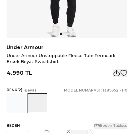
Under Armour
Under Armour Unstoppable Fleece Tam Fermuarlı
Erkek Beyaz Sweatshirt
4.990 TL
RENK
(
2
)
•
Beyaz
MODEL NUMARASI :
1389352
-
110
BEDEN
Beden Tablosu