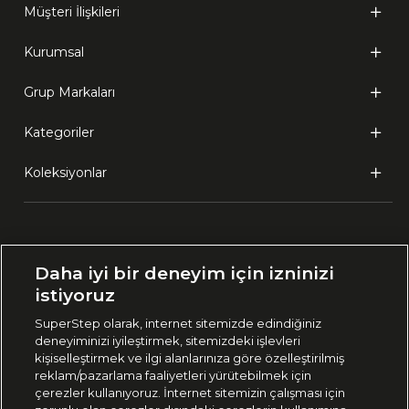
Müşteri İlişkileri
Kurumsal
Grup Markaları
Kategoriler
Koleksiyonlar
Ülke Seçimi:
Daha iyi bir deneyim için izninizi
🇹🇷
Türkiye
istiyoruz
SuperStep olarak, internet sitemizde edindiğiniz
deneyiminizi iyileştirmek, sitemizdeki işlevleri
444 37 36
kişiselleştirmek ve ilgi alanlarınıza göre özelleştirilmiş
reklam/pazarlama faaliyetleri yürütebilmek için
çerezler kullanıyoruz. İnternet sitemizin çalışması için