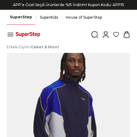
APP'e Özel Seçili Ürünlerde %15 İndirim! Kupon Kodu: APP15
SuperStep
SuperKids
House of SuperStep
0
E
rkek
/
G
iyim
/
C
eket
&
M
ont