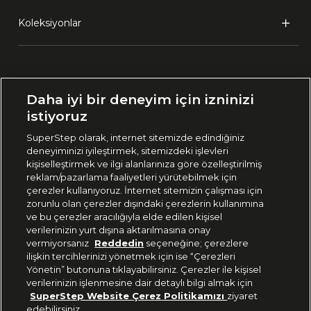
Koleksiyonlar
Ülke Seçimi:
Daha iyi bir deneyim için izninizi
🇹🇷
Türkiye
istiyoruz
SuperStep olarak, internet sitemizde edindiğiniz
deneyiminizi iyileştirmek, sitemizdeki işlevleri
444 37 36
kişiselleştirmek ve ilgi alanlarınıza göre özelleştirilmiş
reklam/pazarlama faaliyetleri yürütebilmek için
çerezler kullanıyoruz. İnternet sitemizin çalışması için
zorunlu olan çerezler dışındaki çerezlerin kullanımına
Uygulamadan Takip Edin
ve bu çerezler aracılığıyla elde edilen kişisel
verilerinizin yurt dışına aktarılmasına onay
vermiyorsanız
Reddedin
seçeneğine; çerezlere
ilişkin tercihlerinizi yönetmek için ise “Çerezleri
Yönetin” butonuna tıklayabilirsiniz. Çerezler ile kişisel
verilerinizin işlenmesine dair detaylı bilgi almak için
Bizi Takip Edin
SuperStep Website Çerez Politikamızı
ziyaret
edebilirsiniz.