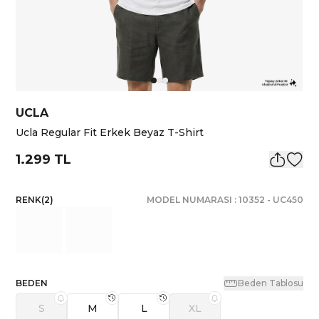
UCLA
Ucla Regular Fit Erkek Beyaz T-Shirt
1.299 TL
RENK
(
2
)
MODEL NUMARASI :
10352
-
UC450
BEDEN
Beden Tablosu
S
M
L
XL