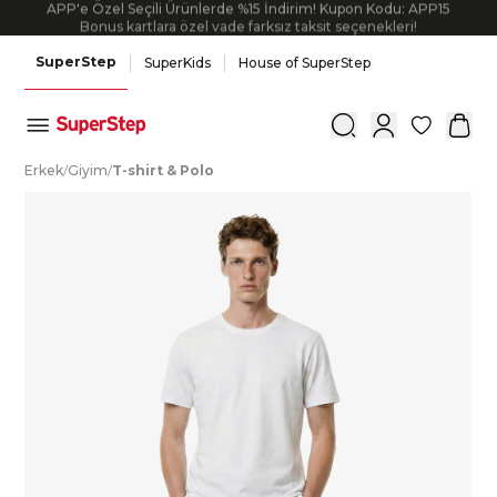
APP'e Özel Seçili Ürünlerde %15 İndirim! Kupon Kodu: APP15
Bonus kartlara özel vade farksız taksit seçenekleri!
SuperStep
SuperKids
House of SuperStep
0
E
rkek
/
G
iyim
/
T
-shirt
&
P
olo