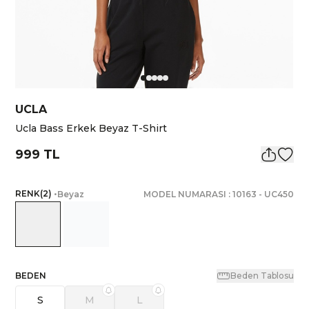
UCLA
Ucla Bass Erkek Beyaz T-Shirt
999 TL
RENK
(
2
)
•
Beyaz
MODEL NUMARASI :
10163
-
UC450
BEDEN
Beden Tablosu
S
M
L