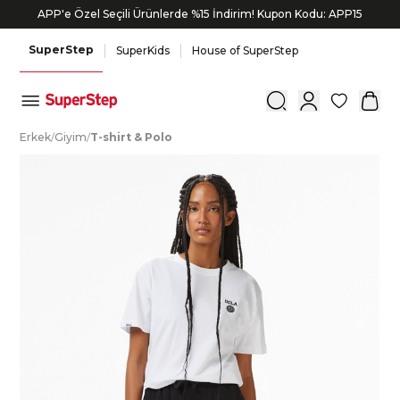
APP'e Özel Seçili Ürünlerde %15 İndirim! Kupon Kodu: APP15
SuperStep
SuperKids
House of SuperStep
0
E
rkek
/
G
iyim
/
T
-shirt
&
P
olo