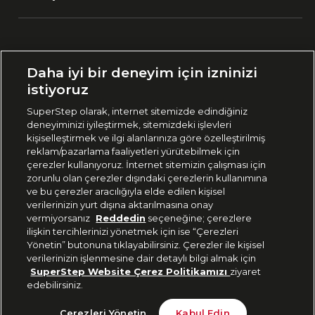
Ülke Seçimi:
Daha iyi bir deneyim için izninizi
🇹🇷
Türkiye
istiyoruz
SuperStep olarak, internet sitemizde edindiğiniz
deneyiminizi iyileştirmek, sitemizdeki işlevleri
444 37 36
kişiselleştirmek ve ilgi alanlarınıza göre özelleştirilmiş
reklam/pazarlama faaliyetleri yürütebilmek için
çerezler kullanıyoruz. İnternet sitemizin çalışması için
zorunlu olan çerezler dışındaki çerezlerin kullanımına
Uygulamadan Takip Edin
ve bu çerezler aracılığıyla elde edilen kişisel
verilerinizin yurt dışına aktarılmasına onay
vermiyorsanız
Reddedin
seçeneğine; çerezlere
ilişkin tercihlerinizi yönetmek için ise “Çerezleri
Yönetin” butonuna tıklayabilirsiniz. Çerezler ile kişisel
verilerinizin işlenmesine dair detaylı bilgi almak için
Bizi Takip Edin
SuperStep Website Çerez Politikamızı
ziyaret
edebilirsiniz.
999 TL
Sepete Ekle
Çerezleri Yönetin
Kabul Edin