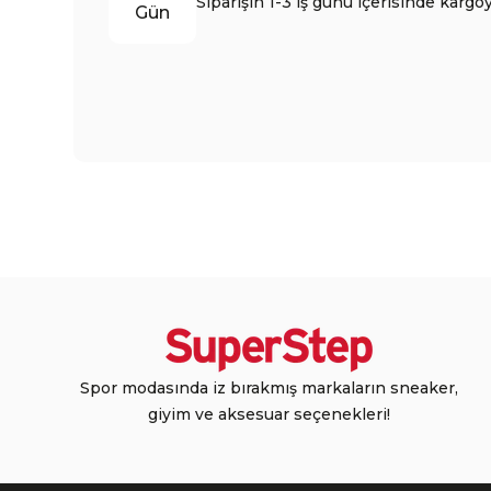
Siparişin 1-3 iş günü içerisinde kargoy
Gün
Spor modasında iz bırakmış markaların sneaker,
giyim ve aksesuar seçenekleri!