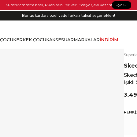
Üye Ol
SuperMember'a Katıl, Puanlarını Biriktir, Hediye Çeki Kazan!
Bonus kartlara özel vade farksız taksit seçenekleri!
 ÇOCUK
ERKEK ÇOCUK
AKSESUAR
MARKALAR
İNDİRİM
S
uperk
IŞI
Ske
Skech
Işıkl
3.49
RENK
(