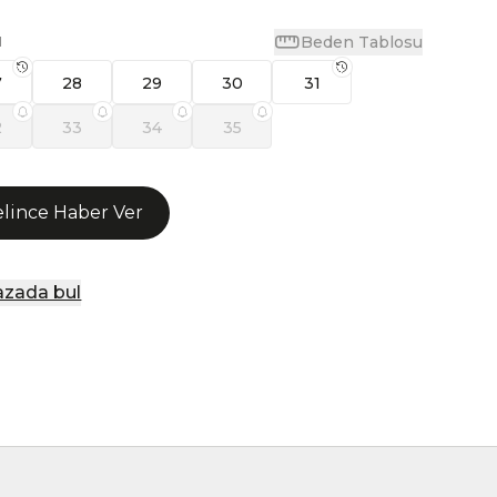
Beden Tablosu
N
7
28
29
30
31
2
33
34
35
lince Haber Ver
zada bul