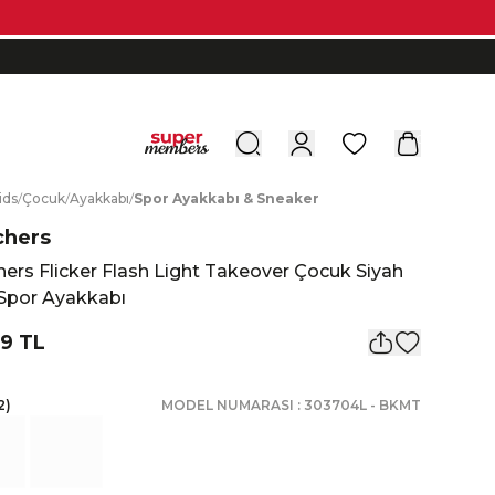
0
ids
KLI
/
Ç
ocuk
/
A
yakkabı
/
S
por
A
yakkabı
&
S
neaker
chers
ers Flicker Flash Light Takeover Çocuk Siyah
ı Spor Ayakkabı
9 TL
2
)
MODEL NUMARASI :
303704L
-
BKMT