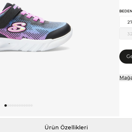
BEDE
2
3
Ge
Mağa
Ürün Özellikleri