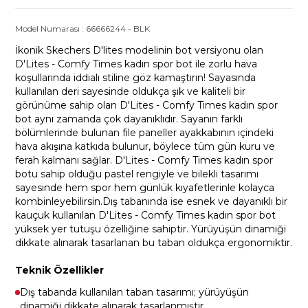
Model Numarası :
66666244
-
BLK
İkonik Skechers D'lites modelinin bot versiyonu olan
D'Lites - Comfy Times kadın spor bot ile zorlu hava
koşullarında iddialı stiline göz kamaştırın! Sayasında
kullanılan deri sayesinde oldukça şık ve kaliteli bir
görünüme sahip olan D'Lites - Comfy Times kadın spor
bot aynı zamanda çok dayanıklıdır. Sayanın farklı
bölümlerinde bulunan file paneller ayakkabının içindeki
hava akışına katkıda bulunur, böylece tüm gün kuru ve
ferah kalmanı sağlar. D'Lites - Comfy Times kadın spor
botu sahip olduğu pastel rengiyle ve bilekli tasarımı
sayesinde hem spor hem günlük kıyafetlerinle kolayca
kombinleyebilirsin.Dış tabanında ise esnek ve dayanıklı bir
kauçuk kullanılan D'Lites - Comfy Times kadın spor bot
yüksek yer tutuşu özelliğine sahiptir. Yürüyüşün dinamiği
dikkate alınarak tasarlanan bu taban oldukça ergonomiktir.
Teknik Özellikler
Dış tabanda kullanılan taban tasarımı; yürüyüşün
dinamiği dikkate alınarak tasarlanmıştır.