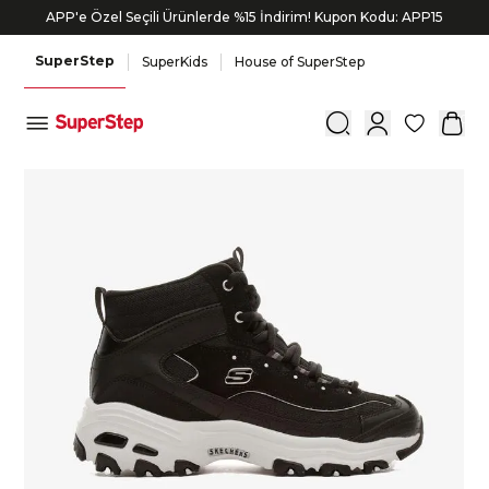
APP'e Özel Seçili Ürünlerde %15 İndirim! Kupon Kodu: APP15
SuperStep
SuperKids
House of SuperStep
0