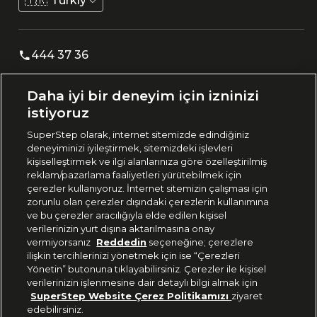
🇹🇷
Türkiye
444 37 36
Daha iyi bir deneyim için izninizi
Uygulamadan Takip Edin
istiyoruz
SuperStep olarak, internet sitemizde edindiğiniz
deneyiminizi iyileştirmek, sitemizdeki işlevleri
kişiselleştirmek ve ilgi alanlarınıza göre özelleştirilmiş
reklam/pazarlama faaliyetleri yürütebilmek için
Bizi Takip Edin
çerezler kullanıyoruz. İnternet sitemizin çalışması için
zorunlu olan çerezler dışındaki çerezlerin kullanımına
ve bu çerezler aracılığıyla elde edilen kişisel
verilerinizin yurt dışına aktarılmasına onay
vermiyorsanız
Reddedin
seçeneğine; çerezlere
ilişkin tercihlerinizi yönetmek için ise “Çerezleri
Yönetin” butonuna tıklayabilirsiniz. Çerezler ile kişisel
verilerinizin işlenmesine dair detaylı bilgi almak için
SuperStep Website Çerez Politikamızı
ziyaret
edebilirsiniz.