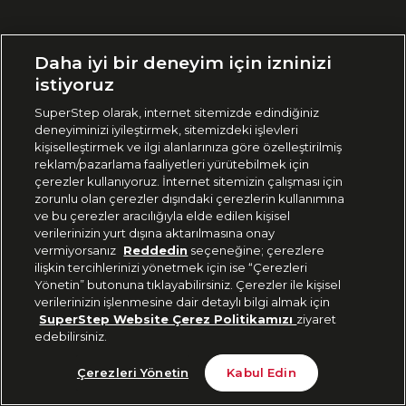
Ülke Seçimi:
Daha iyi bir deneyim için izninizi
🇹🇷
Türkiye
istiyoruz
SuperStep olarak, internet sitemizde edindiğiniz
deneyiminizi iyileştirmek, sitemizdeki işlevleri
444 37 36
kişiselleştirmek ve ilgi alanlarınıza göre özelleştirilmiş
reklam/pazarlama faaliyetleri yürütebilmek için
çerezler kullanıyoruz. İnternet sitemizin çalışması için
zorunlu olan çerezler dışındaki çerezlerin kullanımına
Uygulamadan Takip Edin
ve bu çerezler aracılığıyla elde edilen kişisel
verilerinizin yurt dışına aktarılmasına onay
vermiyorsanız
Reddedin
seçeneğine; çerezlere
ilişkin tercihlerinizi yönetmek için ise “Çerezleri
Yönetin” butonuna tıklayabilirsiniz. Çerezler ile kişisel
verilerinizin işlenmesine dair detaylı bilgi almak için
Bizi Takip Edin
SuperStep Website Çerez Politikamızı
ziyaret
edebilirsiniz.
Tükendi
Çerezleri Yönetin
Kabul Edin