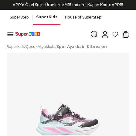
APP'e Özel Seçili Ürünlerde %15 İndirim! Kupon Kodu: APP15
SuperKids
SuperStep
House of SuperStep
0
S
uperkids
/
Ç
ocuk
/
A
yakkabı
/
S
por
A
yakkabı
&
S
neaker