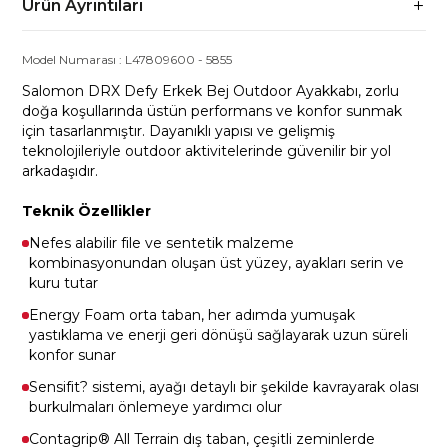
Ürün Ayrıntıları
Model Numarası :
L47809600
-
5855
Salomon DRX Defy Erkek Bej Outdoor Ayakkabı, zorlu
doğa koşullarında üstün performans ve konfor sunmak
için tasarlanmıştır. Dayanıklı yapısı ve gelişmiş
teknolojileriyle outdoor aktivitelerinde güvenilir bir yol
arkadaşıdır.
Teknik Özellikler
Nefes alabilir file ve sentetik malzeme
kombinasyonundan oluşan üst yüzey, ayakları serin ve
kuru tutar
Energy Foam orta taban, her adımda yumuşak
yastıklama ve enerji geri dönüşü sağlayarak uzun süreli
konfor sunar
Sensifit? sistemi, ayağı detaylı bir şekilde kavrayarak olası
burkulmaları önlemeye yardımcı olur
Contagrip® All Terrain dış taban, çeşitli zeminlerde