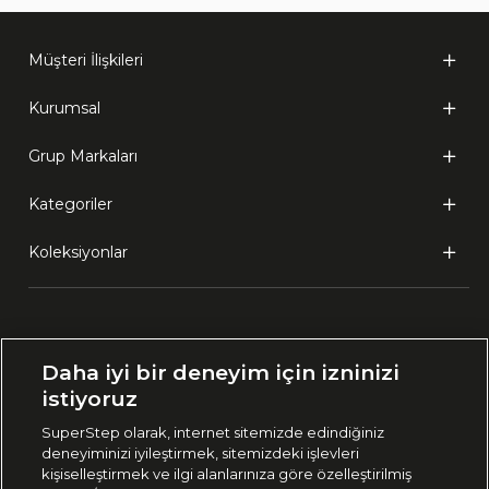
Müşteri İlişkileri
Kurumsal
Grup Markaları
Kategoriler
Koleksiyonlar
Ülke Seçimi:
Daha iyi bir deneyim için izninizi
🇹🇷
Türkiye
istiyoruz
SuperStep olarak, internet sitemizde edindiğiniz
deneyiminizi iyileştirmek, sitemizdeki işlevleri
444 37 36
kişiselleştirmek ve ilgi alanlarınıza göre özelleştirilmiş