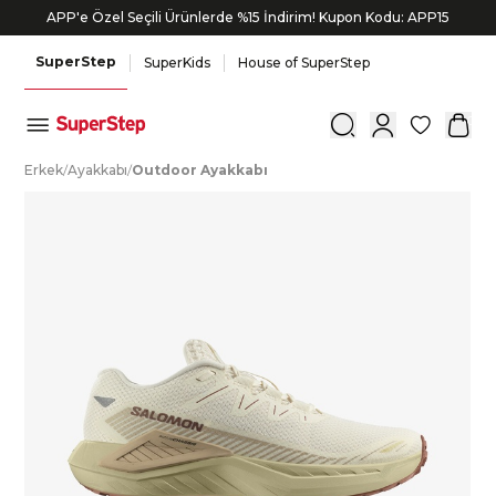
APP'e Özel Seçili Ürünlerde %15 İndirim! Kupon Kodu: APP15
SuperStep
SuperKids
House of SuperStep
0
E
rkek
/
A
yakkabı
/
O
utdoor
A
yakkabı