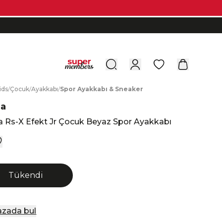
0
ids
/
Ç
ocuk
/
A
yakkabı
/
S
por
A
yakkabı
&
S
neaker
a
 Rs-X Efekt Jr Çocuk Beyaz Spor Ayakkabı
Tükendi
zada bul