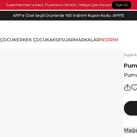
Üye Ol
SuperMember'a Katıl, Puanlarını Biriktir, Hediye Çeki Kazan!
APP'e Özel Seçili Ürünlerde %15 İndirim! Kupon Kodu: APP15
 ÇOCUK
ERKEK ÇOCUK
AKSESUAR
MARKALAR
İNDİRİM
S
uperk
Pum
Puma
Mağa