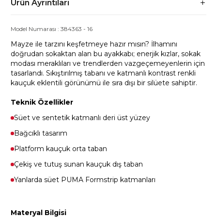
Ürün Ayrıntıları
Model Numarası :
384363
-
16
Mayze ile tarzını keşfetmeye hazır mısın? İlhamını
doğrudan sokaktan alan bu ayakkabı; enerjik kızlar, sokak
modası meraklıları ve trendlerden vazgeçemeyenlerin için
tasarlandı. Sıkıştırılmış tabanı ve katmanlı kontrast renkli
kauçuk eklentili görünümü ile sıra dışı bir silüete sahiptir.
Teknik Özellikler
Süet ve sentetik katmanlı deri üst yüzey
Bağcıklı tasarım
Platform kauçuk orta taban
Çekiş ve tutuş sunan kauçuk dış taban
Yanlarda süet PUMA Formstrip katmanları
Materyal Bilgisi