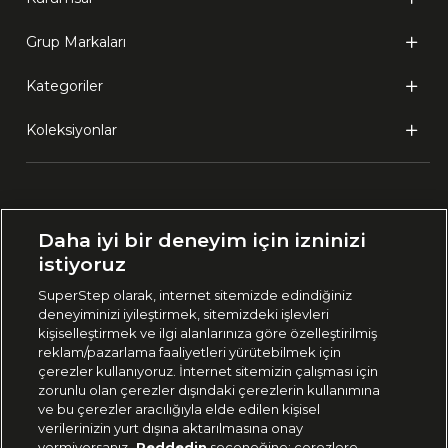
Grup Markaları
Kategoriler
Koleksiyonlar
Ülke Seçimi:
Daha iyi bir deneyim için izninizi
🇹🇷
Türkiye
istiyoruz
SuperStep olarak, internet sitemizde edindiğiniz
deneyiminizi iyileştirmek, sitemizdeki işlevleri
444 37 36
kişiselleştirmek ve ilgi alanlarınıza göre özelleştirilmiş
reklam/pazarlama faaliyetleri yürütebilmek için
çerezler kullanıyoruz. İnternet sitemizin çalışması için
zorunlu olan çerezler dışındaki çerezlerin kullanımına
Uygulamadan Takip Edin
ve bu çerezler aracılığıyla elde edilen kişisel
verilerinizin yurt dışına aktarılmasına onay
vermiyorsanız
Reddedin
seçeneğine; çerezlere