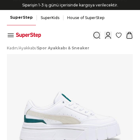
Siparişin 1-3 iş günü içerisinde kargoya verilecektir.
SuperStep
SuperKids
House of SuperStep
0
K
adın
/
A
yakkabı
/
S
por
A
yakkabı
&
S
neaker