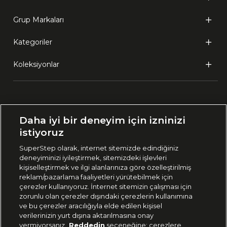
Grup Markaları
Kategoriler
Koleksiyonlar
Ülke Seçimi:
Daha iyi bir deneyim için izninizi
🇹🇷
Türkiye
istiyoruz
SuperStep olarak, internet sitemizde edindiğiniz
deneyiminizi iyileştirmek, sitemizdeki işlevleri
444 37 36
kişiselleştirmek ve ilgi alanlarınıza göre özelleştirilmiş
reklam/pazarlama faaliyetleri yürütebilmek için
çerezler kullanıyoruz. İnternet sitemizin çalışması için
zorunlu olan çerezler dışındaki çerezlerin kullanımına
Uygulamadan Takip Edin
ve bu çerezler aracılığıyla elde edilen kişisel
verilerinizin yurt dışına aktarılmasına onay
vermiyorsanız
Reddedin
seçeneğine; çerezlere