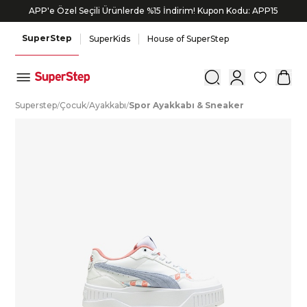
APP'e Özel Seçili Ürünlerde %15 İndirim! Kupon Kodu: APP15
SuperStep
SuperKids
House of SuperStep
0
S
uperstep
/
Ç
ocuk
/
A
yakkabı
/
S
por
A
yakkabı
&
S
neaker