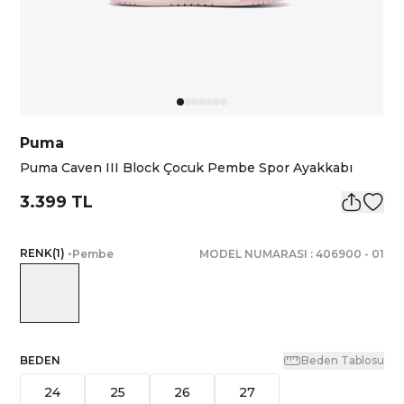
Puma
Puma Caven III Block Çocuk Pembe Spor Ayakkabı
3.399 TL
RENK
(
1
)
•
Pembe
MODEL NUMARASI :
406900
-
01
BEDEN
Beden Tablosu
24
25
26
27