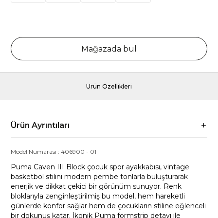
Mağazada bul
Ürün Özellikleri
Ürün Ayrıntıları
Model Numarası :
406900
-
01
Puma Caven III Block çocuk spor ayakkabısı, vintage
basketbol stilini modern pembe tonlarla buluşturarak
enerjik ve dikkat çekici bir görünüm sunuyor. Renk
bloklarıyla zenginleştirilmiş bu model, hem hareketli
günlerde konfor sağlar hem de çocukların stiline eğlenceli
bir dokunuş katar. İkonik Puma formstrip detayı ile