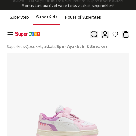
APP'e Özel Seçili Ürünlerde %15 İndirim! Kupon Kodu: APP15
Bonus kartlara özel vade farksız taksit seçenekleri!
SuperKids
SuperStep
House of SuperStep
0
S
uperkids
/
Ç
ocuk
/
A
yakkabı
/
S
por
A
yakkabı
&
S
neaker