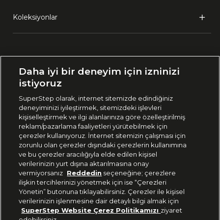
Koleksiyonlar
Ülke Seçimi:
Daha iyi bir deneyim için izninizi
🇹🇷
Türkiye
istiyoruz
SuperStep olarak, internet sitemizde edindiğiniz
deneyiminizi iyileştirmek, sitemizdeki işlevleri
444 37 36
kişiselleştirmek ve ilgi alanlarınıza göre özelleştirilmiş
reklam/pazarlama faaliyetleri yürütebilmek için
çerezler kullanıyoruz. İnternet sitemizin çalışması için
zorunlu olan çerezler dışındaki çerezlerin kullanımına
Uygulamadan Takip Edin
ve bu çerezler aracılığıyla elde edilen kişisel
verilerinizin yurt dışına aktarılmasına onay
vermiyorsanız
Reddedin
seçeneğine; çerezlere
ilişkin tercihlerinizi yönetmek için ise “Çerezleri
Yönetin” butonuna tıklayabilirsiniz. Çerezler ile kişisel
verilerinizin işlenmesine dair detaylı bilgi almak için
Bizi Takip Edin
SuperStep Website Çerez Politikamızı
ziyaret
edebilirsiniz.