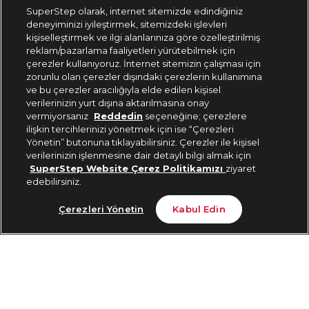
SuperStep olarak, internet sitemizde edindiğiniz
deneyiminizi iyileştirmek, sitemizdeki işlevleri
444 37 36
kişiselleştirmek ve ilgi alanlarınıza göre özelleştirilmiş
reklam/pazarlama faaliyetleri yürütebilmek için
çerezler kullanıyoruz. İnternet sitemizin çalışması için
zorunlu olan çerezler dışındaki çerezlerin kullanımına
Uygulamadan Takip Edin
ve bu çerezler aracılığıyla elde edilen kişisel
verilerinizin yurt dışına aktarılmasına onay
vermiyorsanız
Reddedin
seçeneğine; çerezlere
ilişkin tercihlerinizi yönetmek için ise “Çerezleri
Yönetin” butonuna tıklayabilirsiniz. Çerezler ile kişisel
verilerinizin işlenmesine dair detaylı bilgi almak için
Bizi Takip Edin
SuperStep Website Çerez Politikamızı
ziyaret
edebilirsiniz.
Tükendi
Çerezleri Yönetin
Kabul Edin