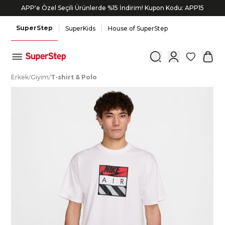
APP'e Özel Seçili Ürünlerde %15 İndirim! Kupon Kodu: APP15
SuperStep
SuperKids
House of SuperStep
0
E
rkek
/
G
iyim
/
T
-shirt
&
P
olo