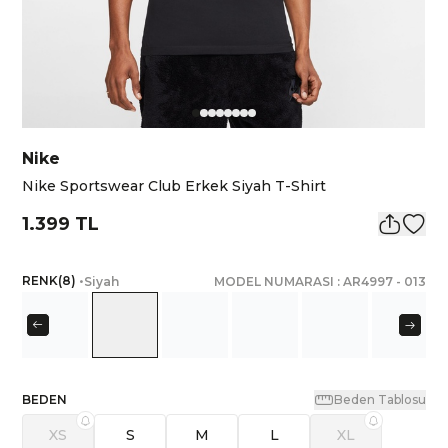
Nike
Nike Sportswear Club Erkek Siyah T-Shirt
1.399 TL
RENK
(
8
)
•
Siyah
MODEL NUMARASI :
AR4997
-
013
BEDEN
Beden Tablosu
XS
S
M
L
XL