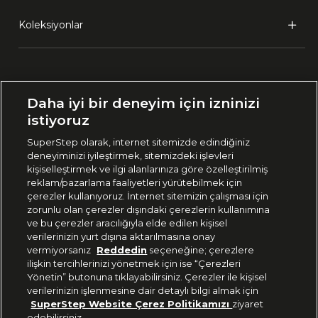
Koleksiyonlar
Ülke Seçimi:
Daha iyi bir deneyim için izninizi
🇹🇷
Türkiye
istiyoruz
SuperStep olarak, internet sitemizde edindiğiniz
deneyiminizi iyileştirmek, sitemizdeki işlevleri
444 37 36
kişiselleştirmek ve ilgi alanlarınıza göre özelleştirilmiş
reklam/pazarlama faaliyetleri yürütebilmek için
çerezler kullanıyoruz. İnternet sitemizin çalışması için
zorunlu olan çerezler dışındaki çerezlerin kullanımına
Uygulamadan Takip Edin
ve bu çerezler aracılığıyla elde edilen kişisel
verilerinizin yurt dışına aktarılmasına onay
vermiyorsanız
Reddedin
seçeneğine; çerezlere
ilişkin tercihlerinizi yönetmek için ise “Çerezleri
Yönetin” butonuna tıklayabilirsiniz. Çerezler ile kişisel
verilerinizin işlenmesine dair detaylı bilgi almak için
Bizi Takip Edin
SuperStep Website Çerez Politikamızı
ziyaret
edebilirsiniz.