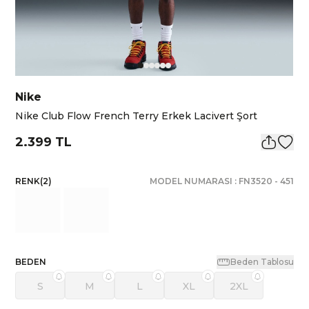
Nike
Nike Club Flow French Terry Erkek Lacivert Şort
2.399 TL
RENK
(
2
)
MODEL NUMARASI :
FN3520
-
451
BEDEN
Beden Tablosu
S
M
L
XL
2XL