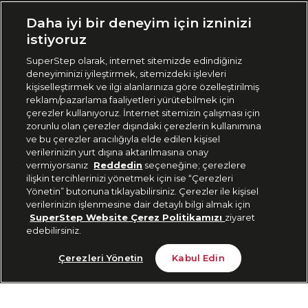
Ülke Seçimi:
Daha iyi bir deneyim için izninizi
🇹🇷
Türkiye
istiyoruz
SuperStep olarak, internet sitemizde edindiğiniz
deneyiminizi iyileştirmek, sitemizdeki işlevleri
444 37 36
kişiselleştirmek ve ilgi alanlarınıza göre özelleştirilmiş
reklam/pazarlama faaliyetleri yürütebilmek için
çerezler kullanıyoruz. İnternet sitemizin çalışması için
zorunlu olan çerezler dışındaki çerezlerin kullanımına
Uygulamadan Takip Edin
ve bu çerezler aracılığıyla elde edilen kişisel
verilerinizin yurt dışına aktarılmasına onay
vermiyorsanız
Reddedin
seçeneğine; çerezlere
ilişkin tercihlerinizi yönetmek için ise “Çerezleri
Yönetin” butonuna tıklayabilirsiniz. Çerezler ile kişisel
verilerinizin işlenmesine dair detaylı bilgi almak için
Bizi Takip Edin
SuperStep Website Çerez Politikamızı
ziyaret
edebilirsiniz.
2.399 TL
Gelince Haber Ver
Çerezleri Yönetin
Kabul Edin