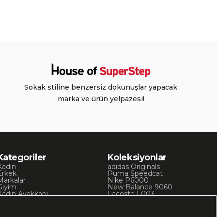
Sokak stiline benzersiz dokunuşlar yapacak
marka ve ürün yelpazesi!
Kategoriler
Koleksiyonlar
Kadın
adidas Originals
Erkek
Puma Speedcat
Markalar
Nike P6000
Giyim
New Balance 9060
Kadın Ayakkabı
Lacoste L003
Kadın Giyim
Skechers D’Lites
Erkek Ayakkabı
Chuck 70
Erkek Giyim
Converse Chuck Taylor