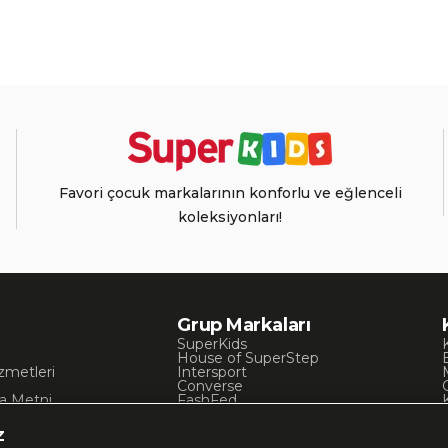
Favori çocuk markalarının konforlu ve eğlenceli
koleksiyonları!
Grup Markaları
SuperKids
House of SuperStep
zmetleri
Intersport
Converse
a Metni
FashFed
ı
Lacoste
Gant
z
Nautica