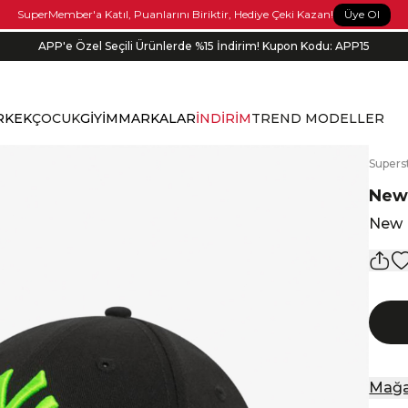
Üye Ol
SuperMember'a Katıl, Puanlarını Biriktir, Hediye Çeki Kazan!
APP'e Özel Seçili Ürünlerde %15 İndirim! Kupon Kodu: APP15
Bonus kartlara özel vade farksız taksit seçenekleri!
RKEK
ÇOCUK
GİYİM
MARKALAR
İNDİRİM
TREND MODELLER
S
upers
New
New 
Mağa