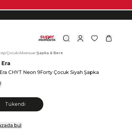
0
tep
/
Ç
ocuk
/
A
ksesuar
/
Ş
apka
&
B
ere
 Era
Era CHYT Neon 9Forty Çocuk Siyah Şapka
Tükendi
zada bul