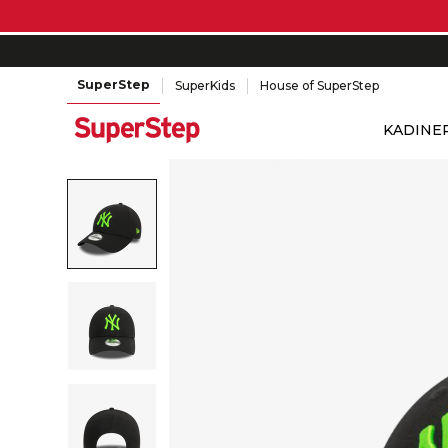
SuperStep
SuperKids
House of SuperStep
KADIN
E