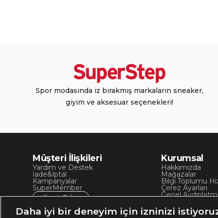
Spor modasında iz bırakmış markaların sneaker,
giyim ve aksesuar seçenekleri!
Müşteri İlişkileri
Kurumsal
Yardım ve Destek
Hakkımızda
İade&İptal
Mağazalar
Kampanyalar
Bilgi Toplumu Hi
SuperMember
Çerez Ayarları
Genel Aydınlatm
Sipariş Takip
Kullanım Koşullar
Site Haritası
Daha iyi bir deneyim için izninizi istiyoru
İşlem Rehberi