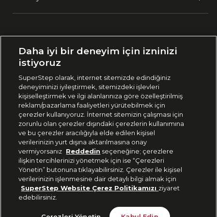
Ülke Seçimi:
Daha iyi bir deneyim için izninizi
🇹🇷
Türkiye
istiyoruz
SuperStep olarak, internet sitemizde edindiğiniz
deneyiminizi iyileştirmek, sitemizdeki işlevleri
444 37 36
kişiselleştirmek ve ilgi alanlarınıza göre özelleştirilmiş
reklam/pazarlama faaliyetleri yürütebilmek için
çerezler kullanıyoruz. İnternet sitemizin çalışması için
zorunlu olan çerezler dışındaki çerezlerin kullanımına
Uygulamadan Takip Edin
ve bu çerezler aracılığıyla elde edilen kişisel
verilerinizin yurt dışına aktarılmasına onay
vermiyorsanız
Reddedin
seçeneğine; çerezlere
ilişkin tercihlerinizi yönetmek için ise “Çerezleri
Yönetin” butonuna tıklayabilirsiniz. Çerezler ile kişisel
verilerinizin işlenmesine dair detaylı bilgi almak için
Bizi Takip Edin
SuperStep Website Çerez Politikamızı
ziyaret
edebilirsiniz.
Tükendi
Çerezleri Yönetin
Kabul Edin