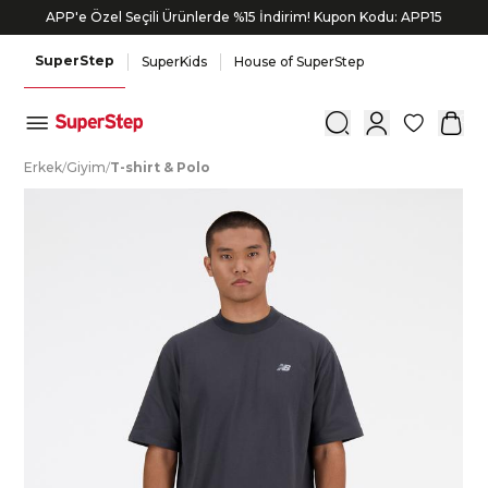
APP'e Özel Seçili Ürünlerde %15 İndirim! Kupon Kodu: APP15
SuperStep
SuperKids
House of SuperStep
0
E
rkek
/
G
iyim
/
T
-shirt
&
P
olo