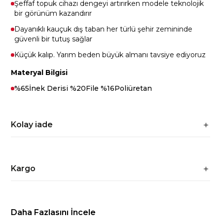
Şeffaf topuk cihazı dengeyi artırırken modele teknolojik
bir görünüm kazandırır
Dayanıklı kauçuk dış taban her türlü şehir zemininde
güvenli bir tutuş sağlar
Küçük kalıp. Yarım beden büyük almanı tavsiye ediyoruz
Materyal Bilgisi
%65İnek Derisi %20File %16Poliüretan
Kolay iade
Kargo
Daha Fazlasını İncele