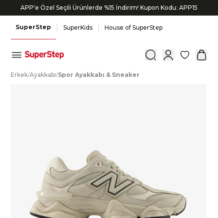
APP'e Özel Seçili Ürünlerde %15 İndirim! Kupon Kodu: APP15
Bonus kartlara özel vade farksız taksit seçenekleri!
SuperStep
SuperKids
House of SuperStep
0
E
rkek
/
A
yakkabı
/
S
por
A
yakkabı
&
S
neaker