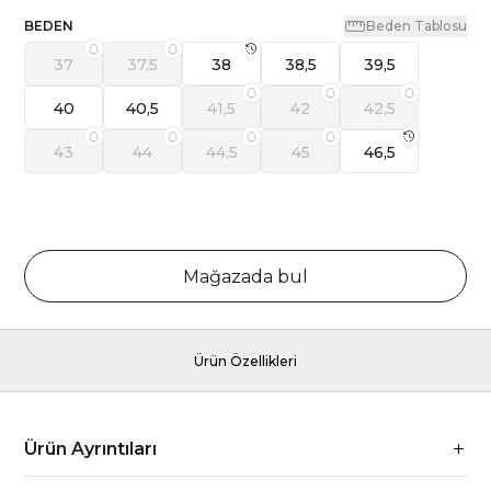
BEDEN
Beden Tablosu
37
37,5
38
38,5
39,5
40
40,5
41,5
42
42,5
43
44
44,5
45
46,5
Mağazada bul
Ürün Özellikleri
Ürün Ayrıntıları