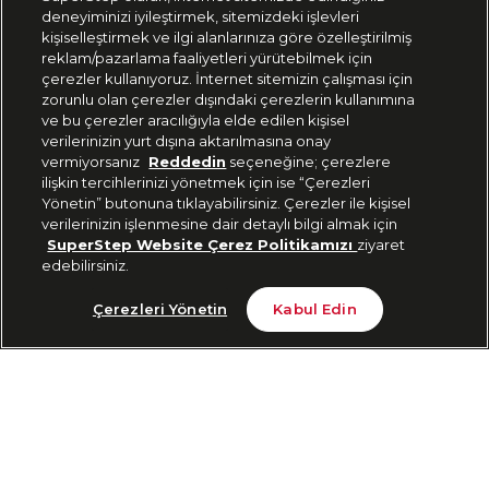
deneyiminizi iyileştirmek, sitemizdeki işlevleri
444 37 36
kişiselleştirmek ve ilgi alanlarınıza göre özelleştirilmiş
reklam/pazarlama faaliyetleri yürütebilmek için
çerezler kullanıyoruz. İnternet sitemizin çalışması için
zorunlu olan çerezler dışındaki çerezlerin kullanımına
Uygulamadan Takip Edin
ve bu çerezler aracılığıyla elde edilen kişisel
verilerinizin yurt dışına aktarılmasına onay
vermiyorsanız
Reddedin
seçeneğine; çerezlere
ilişkin tercihlerinizi yönetmek için ise “Çerezleri
Yönetin” butonuna tıklayabilirsiniz. Çerezler ile kişisel
verilerinizin işlenmesine dair detaylı bilgi almak için
Bizi Takip Edin
SuperStep Website Çerez Politikamızı
ziyaret
edebilirsiniz.
9.990 TL
Sepete Ekle
Çerezleri Yönetin
Kabul Edin