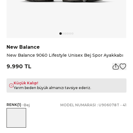
New Balance
New Balance 9060 Lifestyle Unisex Bej Spor Ayakkabı
9.990 TL
Küçük Kalıp!
Yarım beden büyük almanızı tavsiye ederiz.
RENK
(
1
)
•
Bej
MODEL NUMARASI :
U906078T
-
41