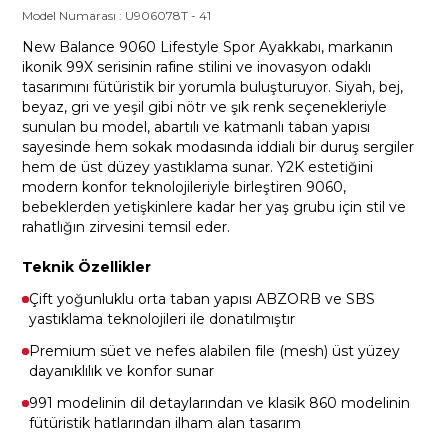
Model Numarası :
U906078T
-
41
New Balance 9060 Lifestyle Spor Ayakkabı, markanın
ikonik 99X serisinin rafine stilini ve inovasyon odaklı
tasarımını fütüristik bir yorumla buluşturuyor. Siyah, bej,
beyaz, gri ve yeşil gibi nötr ve şık renk seçenekleriyle
sunulan bu model, abartılı ve katmanlı taban yapısı
sayesinde hem sokak modasında iddialı bir duruş sergiler
hem de üst düzey yastıklama sunar. Y2K estetiğini
modern konfor teknolojileriyle birleştiren 9060,
bebeklerden yetişkinlere kadar her yaş grubu için stil ve
rahatlığın zirvesini temsil eder.
Teknik Özellikler
Çift yoğunluklu orta taban yapısı ABZORB ve SBS
yastıklama teknolojileri ile donatılmıştır
Premium süet ve nefes alabilen file (mesh) üst yüzey
dayanıklılık ve konfor sunar
991 modelinin dil detaylarından ve klasik 860 modelinin
fütüristik hatlarından ilham alan tasarım