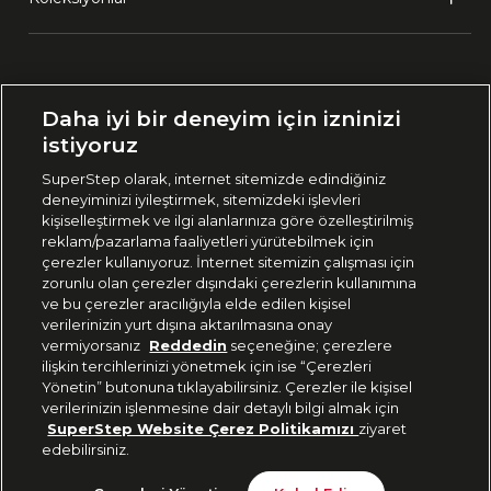
Ülke Seçimi:
Daha iyi bir deneyim için izninizi
🇹🇷
Türkiye
istiyoruz
SuperStep olarak, internet sitemizde edindiğiniz
deneyiminizi iyileştirmek, sitemizdeki işlevleri
444 37 36
kişiselleştirmek ve ilgi alanlarınıza göre özelleştirilmiş
reklam/pazarlama faaliyetleri yürütebilmek için
çerezler kullanıyoruz. İnternet sitemizin çalışması için
zorunlu olan çerezler dışındaki çerezlerin kullanımına
Uygulamadan Takip Edin
ve bu çerezler aracılığıyla elde edilen kişisel
verilerinizin yurt dışına aktarılmasına onay
vermiyorsanız
Reddedin
seçeneğine; çerezlere
ilişkin tercihlerinizi yönetmek için ise “Çerezleri
Yönetin” butonuna tıklayabilirsiniz. Çerezler ile kişisel
verilerinizin işlenmesine dair detaylı bilgi almak için
Bizi Takip Edin
SuperStep Website Çerez Politikamızı
ziyaret
edebilirsiniz.
Tükendi