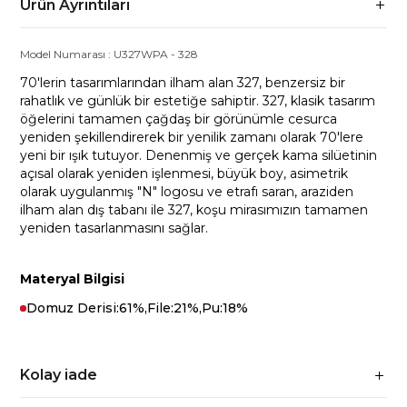
Ürün Ayrıntıları
Model Numarası :
U327WPA
-
328
70'lerin tasarımlarından ilham alan 327, benzersiz bir
rahatlık ve günlük bir estetiğe sahiptir. 327, klasik tasarım
öğelerini tamamen çağdaş bir görünümle cesurca
yeniden şekillendirerek bir yenilik zamanı olarak 70'lere
yeni bir ışık tutuyor. Denenmiş ve gerçek kama silüetinin
açısal olarak yeniden işlenmesi, büyük boy, asimetrik
olarak uygulanmış "N" logosu ve etrafı saran, araziden
ilham alan dış tabanı ile 327, koşu mirasımızın tamamen
yeniden tasarlanmasını sağlar.
Materyal Bilgisi
Domuz Derisi:61%,File:21%,Pu:18%
Kolay iade