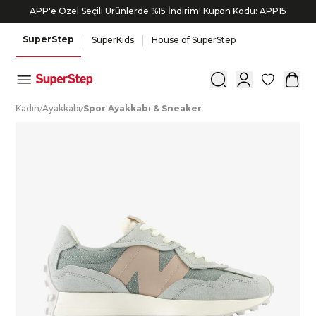
APP'e Özel Seçili Ürünlerde %15 İndirim! Kupon Kodu: APP15
SuperStep
SuperKids
House of SuperStep
0
K
adın
/
A
yakkabı
/
S
por
A
yakkabı
&
S
neaker