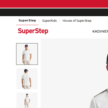
SuperStep
SuperKids
House of SuperStep
KADIN
E