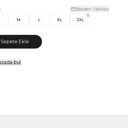
Beden Tablosu
N
M
L
XL
2XL
Sepete Ekle
zada bul