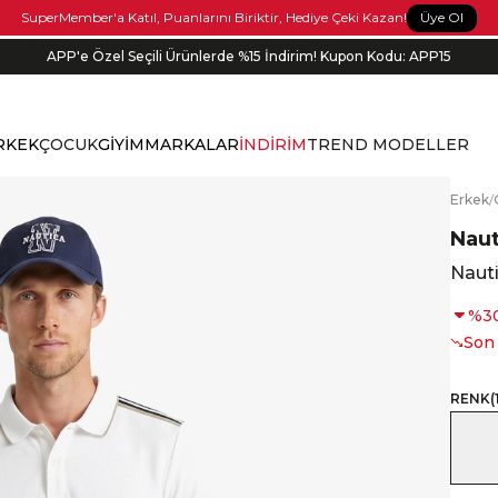
Üye Ol
SuperMember'a Katıl, Puanlarını Biriktir, Hediye Çeki Kazan!
APP'e Özel Seçili Ürünlerde %15 İndirim! Kupon Kodu: APP15
RKEK
ÇOCUK
GİYİM
MARKALAR
İNDİRİM
TREND MODELLER
E
rkek
/
Naut
Nauti
%
3
Son
RENK
(