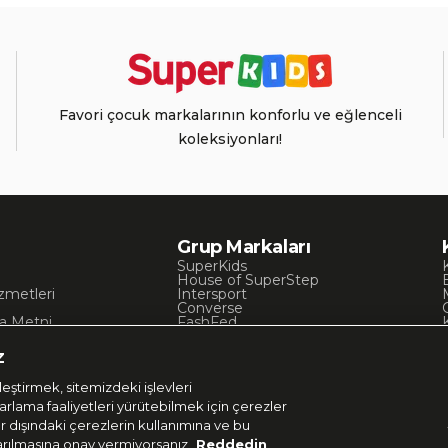
Favori çocuk markalarının konforlu ve eğlenceli
koleksiyonları!
Grup Markaları
SuperKids
House of SuperStep
zmetleri
Intersport
Converse
a Metni
FashFed
ı
Lacoste
Gant
z
Nautica
Occassion
eştirmek, sitemizdeki işlevleri
UNITED4
zarlama faaliyetleri yürütebilmek için çerezler
er dışındaki çerezlerin kullanımına ve bu
aktarılmasına onay vermiyorsanız
Reddedin