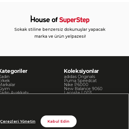
Sokak stiline benzersiz dokunuşlar yapacak
marka ve ürün yelpazesi!
Kategoriler
Koleksiyonlar
Kadın
adidas Originals
Erkek
Puma Speedcat
Markalar
Nike P6000
Giyim
New Balance 9060
Kadın Ayakkabı
Lacoste L003
Kadın Giyim
Skechers D’Lites
Erkek Ayakkabı
Chuck 70
Erkek Giyim
Converse Chuck Taylor
Çerezleri Yönetin
Kabul Edin