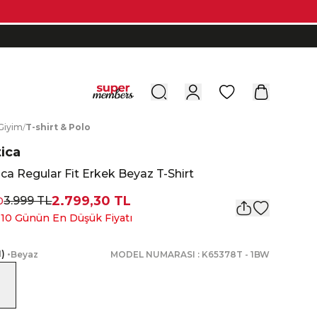
0
G
iyim
/
T
-shirt
&
P
olo
ica
ca Regular Fit Erkek Beyaz T-Shirt
2.799,30 TL
3.999 TL
0
 10 Günün En Düşük Fiyatı
1
)
•
Beyaz
MODEL NUMARASI :
K65378T
-
1BW