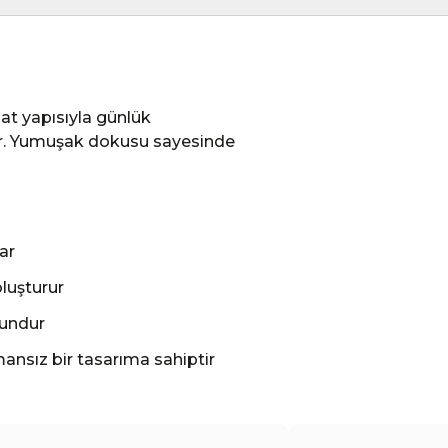
hat yapısıyla günlük
ir. Yumuşak dokusu sayesinde
ar
luşturur
gundur
mansız bir tasarıma sahiptir