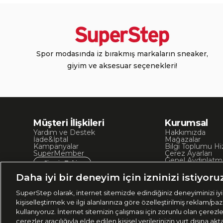
Spor modasında iz bırakmış markaların sneaker,
giyim ve aksesuar seçenekleri!
Müşteri İlişkileri
Kurumsal
Yardım ve Destek
Hakkımızda
İade&İptal
Mağazalar
Kampanyalar
Bilgi Toplumu Hi
SuperMember
Çerez Ayarları
Genel Aydınlatm
Sipariş Takip
Kullanım Koşullar
Site Haritası
Daha iyi bir deneyim için izninizi istiyoru
İşlem Rehberi
SuperStep olarak, internet sitemizde edindiğiniz deneyiminizi iyil
kişiselleştirmek ve ilgi alanlarınıza göre özelleştirilmiş reklam/pa
kullanıyoruz. İnternet sitemizin çalışması için zorunlu olan çerezl
çerezler aracılığıyla elde edilen kişisel verilerinizin yurt dışına 