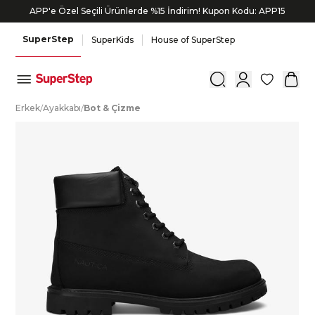
APP'e Özel Seçili Ürünlerde %15 İndirim! Kupon Kodu: APP15
SuperStep
SuperKids
House of SuperStep
0
E
rkek
/
A
yakkabı
/
B
ot
&
Ç
izme