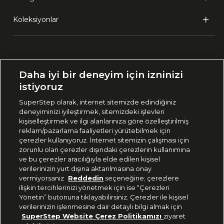
Koleksiyonlar
Ülke Seçimi:
Daha iyi bir deneyim için izninizi
🇹🇷
Türkiye
istiyoruz
SuperStep olarak, internet sitemizde edindiğiniz
deneyiminizi iyileştirmek, sitemizdeki işlevleri
444 37 36
kişiselleştirmek ve ilgi alanlarınıza göre özelleştirilmiş
reklam/pazarlama faaliyetleri yürütebilmek için
çerezler kullanıyoruz. İnternet sitemizin çalışması için
zorunlu olan çerezler dışındaki çerezlerin kullanımına
Uygulamadan Takip Edin
ve bu çerezler aracılığıyla elde edilen kişisel
verilerinizin yurt dışına aktarılmasına onay
vermiyorsanız
Reddedin
seçeneğine; çerezlere
ilişkin tercihlerinizi yönetmek için ise “Çerezleri
Yönetin” butonuna tıklayabilirsiniz. Çerezler ile kişisel
verilerinizin işlenmesine dair detaylı bilgi almak için
Bizi Takip Edin
SuperStep Website Çerez Politikamızı
ziyaret