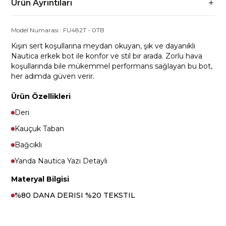
Ürün Ayrıntıları
Model Numarası :
FU482T
-
0TB
Kışın sert koşullarına meydan okuyan, şık ve dayanıklı
Nautica erkek bot ile konfor ve stil bir arada. Zorlu hava
koşullarında bile mükemmel performans sağlayan bu bot,
her adımda güven verir.
Ürün Özellikleri
Deri
Kauçuk Taban
Bağcıklı
Yanda Nautica Yazı Detaylı
Materyal Bilgisi
%80 DANA DERISI %20 TEKSTIL