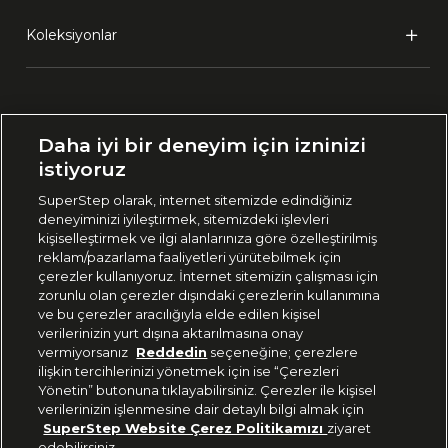
Koleksiyonlar
Ülke Seçimi:
Daha iyi bir deneyim için izninizi
🇹🇷
Türkiye
istiyoruz
SuperStep olarak, internet sitemizde edindiğiniz
deneyiminizi iyileştirmek, sitemizdeki işlevleri
444 37 36
kişiselleştirmek ve ilgi alanlarınıza göre özelleştirilmiş
reklam/pazarlama faaliyetleri yürütebilmek için
çerezler kullanıyoruz. İnternet sitemizin çalışması için
zorunlu olan çerezler dışındaki çerezlerin kullanımına
Uygulamadan Takip Edin
ve bu çerezler aracılığıyla elde edilen kişisel
verilerinizin yurt dışına aktarılmasına onay
vermiyorsanız
Reddedin
seçeneğine; çerezlere
ilişkin tercihlerinizi yönetmek için ise “Çerezleri
Yönetin” butonuna tıklayabilirsiniz. Çerezler ile kişisel
verilerinizin işlenmesine dair detaylı bilgi almak için
Bizi Takip Edin
SuperStep Website Çerez Politikamızı
ziyaret
edebilirsiniz.