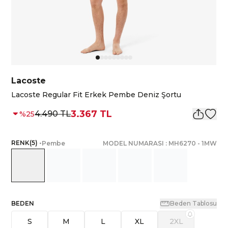
Lacoste
Lacoste Regular Fit Erkek Pembe Deniz Şortu
3.367 TL
4.490 TL
%
25
RENK
(
5
)
•
Pembe
MODEL NUMARASI :
MH6270
-
1MW
BEDEN
Beden Tablosu
S
M
L
XL
2XL