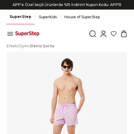
APP'e Özel Seçili Ürünlerde %15 İndirim! Kupon Kodu: APP15
SuperStep
SuperKids
House of SuperStep
0
E
rkek
/
G
iyim
/
D
eniz
Ş
ortu