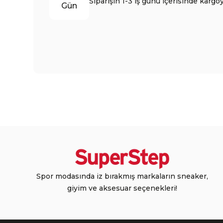
Siparişin 1-3 iş günü içerisinde kargoy
Gün
Spor modasında iz bırakmış markaların sneaker,
giyim ve aksesuar seçenekleri!