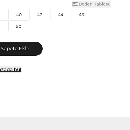
Beden Tablosu
N
8
40
42
44
46
8
50
Sepete Ekle
zada bul