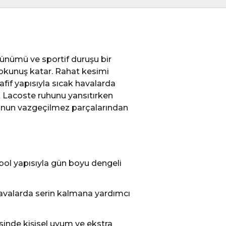
ünümü ve sportif duruşu bir
dokunuş katar. Rahat kesimi
fif yapısıyla sıcak havalarda
ik Lacoste ruhunu yansıtırken
bunun vazgeçilmez parçalarından
bol yapısıyla gün boyu dengeli
 havalarda serin kalmana yardımcı
esinde kişisel uyum ve ekstra