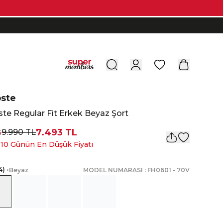
0
oste
te Regular Fit Erkek Beyaz Şort
7.493 TL
9.990 TL
5
 10 Günün En Düşük Fiyatı
4
)
•
Beyaz
MODEL NUMARASI :
FH0601
-
70V