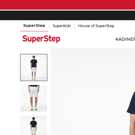
SuperStep
SuperKids
House of SuperStep
KADIN
E