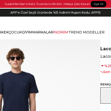
Üye Ol
SuperMember'a Katıl, Puanlarını Biriktir, Hediye Çeki Kazan!
APP'e Özel Seçili Ürünlerde %15 İndirim! Kupon Kodu: APP15
Bonus kartlara özel vade farksız taksit seçenekleri!
RKEK
ÇOCUK
GİYİM
MARKALAR
İNDİRİM
TREND MODELLER
Lac
Lacos
%
2
Son
RENK
(