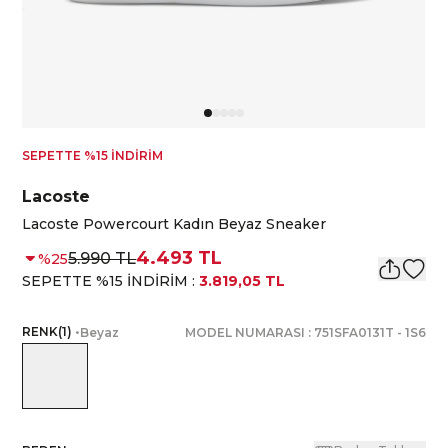
SEPETTE %15 İNDİRİM
Lacoste
Lacoste Powercourt Kadın Beyaz Sneaker
4.493 TL
5.990 TL
%
25
SEPETTE %15 İNDİRİM
:
3.819,05 TL
RENK
(
1
)
•
Beyaz
MODEL NUMARASI :
751SFA0131T
-
1S6