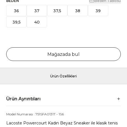
BEDEN
Beden Tablosu
36
37
37,5
38
39
39,5
40
Mağazada bul
Ürün Özellikleri
Ürün Ayrıntıları
Model Numarası :
751SFA0131T
-
1S6
Lacoste Powercourt Kadın Beyaz Sneaker ile klasik tenis