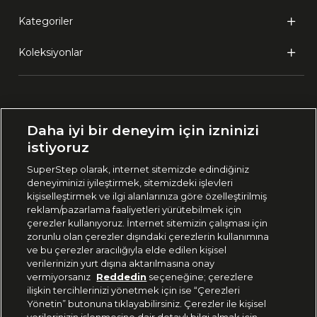
Kategoriler
Koleksiyonlar
Ülke Seçimi:
Daha iyi bir deneyim için izninizi
🇹🇷
Türkiye
istiyoruz
SuperStep olarak, internet sitemizde edindiğiniz
deneyiminizi iyileştirmek, sitemizdeki işlevleri
444 37 36
kişiselleştirmek ve ilgi alanlarınıza göre özelleştirilmiş
reklam/pazarlama faaliyetleri yürütebilmek için
çerezler kullanıyoruz. İnternet sitemizin çalışması için
zorunlu olan çerezler dışındaki çerezlerin kullanımına
Uygulamadan Takip Edin
ve bu çerezler aracılığıyla elde edilen kişisel
verilerinizin yurt dışına aktarılmasına onay
vermiyorsanız
Reddedin
seçeneğine; çerezlere
ilişkin tercihlerinizi yönetmek için ise “Çerezleri
Yönetin” butonuna tıklayabilirsiniz. Çerezler ile kişisel