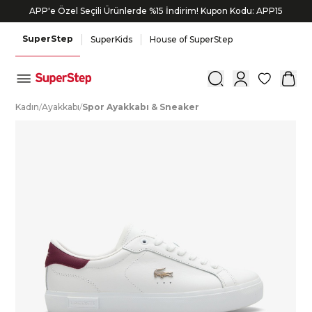
APP'e Özel Seçili Ürünlerde %15 İndirim! Kupon Kodu: APP15
SuperStep
SuperKids
House of SuperStep
0
K
adın
/
A
yakkabı
/
S
por
A
yakkabı
&
S
neaker