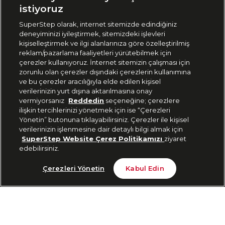
🇹🇷
Türkiye
istiyoruz
SuperStep olarak, internet sitemizde edindiğiniz
deneyiminizi iyileştirmek, sitemizdeki işlevleri
444 37 36
kişiselleştirmek ve ilgi alanlarınıza göre özelleştirilmiş
reklam/pazarlama faaliyetleri yürütebilmek için
çerezler kullanıyoruz. İnternet sitemizin çalışması için
zorunlu olan çerezler dışındaki çerezlerin kullanımına
Uygulamadan Takip Edin
ve bu çerezler aracılığıyla elde edilen kişisel
verilerinizin yurt dışına aktarılmasına onay
vermiyorsanız
Reddedin
seçeneğine; çerezlere
ilişkin tercihlerinizi yönetmek için ise “Çerezleri
Yönetin” butonuna tıklayabilirsiniz. Çerezler ile kişisel
verilerinizin işlenmesine dair detaylı bilgi almak için
Bizi Takip Edin
SuperStep Website Çerez Politikamızı
ziyaret
edebilirsiniz.
Avantajlı Fiyat
Sepete Ekle
Çerezleri Yönetin
Kabul Edin
3.499 TL