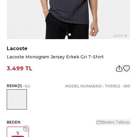
Lacoste
Lacoste Monogram Jersey Erkek Gri T-Shirt
3.499 TL
RENK
(
1
)
•
Gri
MODEL NUMARASI :
TH5902
-
6NI
BEDEN
Beden Tablosu
S