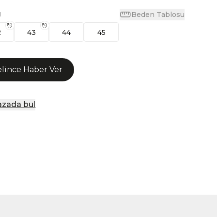
Beden Tablosu
N
2
43
44
45
lince Haber Ver
zada bul