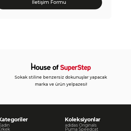
İletişim Formu
Sokak stiline benzersiz dokunuşlar yapacak
marka ve ürün yelpazesi!
Kategoriler
Koleksiyonlar
Kadın
adidas Originals
Erkek
Puma Speedcat