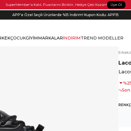
Üye Ol
SuperMember'a Katıl, Puanlarını Biriktir, Hediye Çeki Kazan!
APP'e Özel Seçili Ürünlerde %15 İndirim! Kupon Kodu: APP15
Siparişin 1-3 iş günü içerisinde kargoya verilecektir.
RKEK
ÇOCUK
GİYİM
MARKALAR
İNDİRİM
TREND MODELLER
E
rkek
/
Lac
Laco
%
2
Son
RENK
(