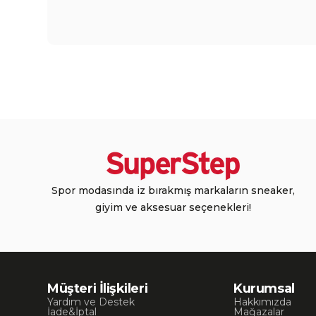
Spor modasında iz bırakmış markaların sneaker,
giyim ve aksesuar seçenekleri!
Müşteri İlişkileri
Kurumsal
Yardım ve Destek
Hakkımızda
İade&İptal
Mağazalar