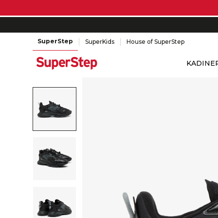
SuperStep
SuperKids
House of SuperStep
KADIN
E