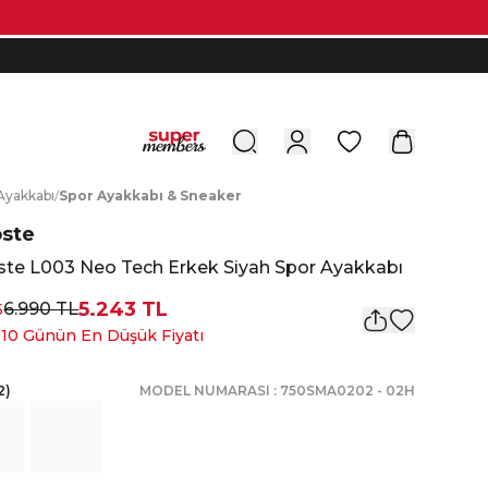
0
A
yakkabı
/
S
por
A
yakkabı
&
S
neaker
oste
ste L003 Neo Tech Erkek Siyah Spor Ayakkabı
5.243 TL
6.990 TL
5
 10 Günün En Düşük Fiyatı
2
)
MODEL NUMARASI :
750SMA0202
-
02H