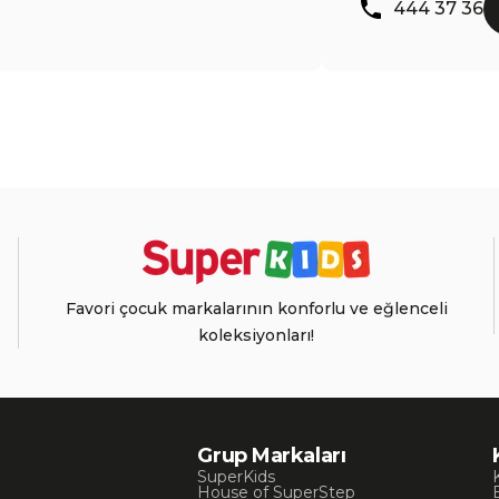
444 37 36
Favori çocuk markalarının konforlu ve eğlenceli
koleksiyonları!
Grup Markaları
SuperKids
House of SuperStep