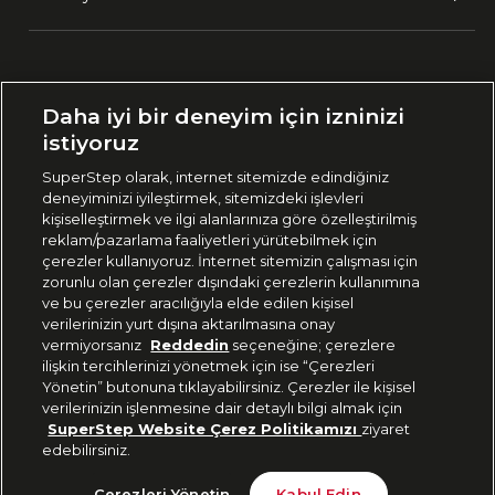
Ülke Seçimi:
Daha iyi bir deneyim için izninizi
🇹🇷
Türkiye
istiyoruz
SuperStep olarak, internet sitemizde edindiğiniz
deneyiminizi iyileştirmek, sitemizdeki işlevleri
444 37 36
kişiselleştirmek ve ilgi alanlarınıza göre özelleştirilmiş
reklam/pazarlama faaliyetleri yürütebilmek için
çerezler kullanıyoruz. İnternet sitemizin çalışması için
zorunlu olan çerezler dışındaki çerezlerin kullanımına
Uygulamadan Takip Edin
ve bu çerezler aracılığıyla elde edilen kişisel
verilerinizin yurt dışına aktarılmasına onay
vermiyorsanız
Reddedin
seçeneğine; çerezlere
ilişkin tercihlerinizi yönetmek için ise “Çerezleri
Yönetin” butonuna tıklayabilirsiniz. Çerezler ile kişisel
verilerinizin işlenmesine dair detaylı bilgi almak için
Bizi Takip Edin
SuperStep Website Çerez Politikamızı
ziyaret
edebilirsiniz.
Son 10 Günün En Düşük Fiyatı
Sepete Ekle
Çerezleri Yönetin
Kabul Edin