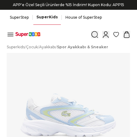
APP'e Özel Seçili Ürünlerde %15 İndirim! Kupon Kodu: APP15
SuperKids
SuperStep
House of SuperStep
0
S
uperkids
/
Ç
ocuk
/
A
yakkabı
/
S
por
A
yakkabı
&
S
neaker