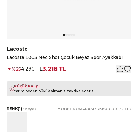
Lacoste
Lacoste L003 Neo Shot Çocuk Beyaz Spor Ayakkabı
3.218 TL
4.290 TL
%
25
Küçük Kalıp!
Yarım beden büyük almanızı tavsiye ederiz.
RENK
(
1
)
•
Beyaz
MODEL NUMARASI :
751SUC0017
-
1T3