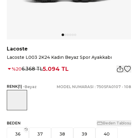
Lacoste
Lacoste L003 2K24 Kadın Beyaz Spor Ayakkabı
5.094 TL
6.368 TL
%
20
RENK
(
1
)
•
Beyaz
MODEL NUMARASI :
750SFA0107
-
108
BEDEN
Beden Tablosu
36
37
38
39
40