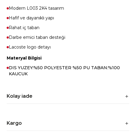
Modern L003 2K4 tasarım
Hafif ve dayanıklı yapı
Rahat iç taban
Darbe emici taban desteği
Lacoste logo detayı
Materyal Bilgisi
DIS YUZEY:%50 POLYESTER %50 PU TABAN:%100
KAUCUK
Kolay iade
Kargo