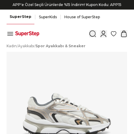
APP'e Özel Seçili Ürünlerde %15 İndirim! Kupon Kodu: APP15
SuperStep
SuperKids
House of SuperStep
0
K
adın
/
A
yakkabı
/
S
por
A
yakkabı
&
S
neaker