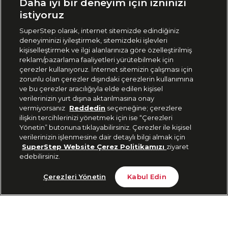
Daha iyi bir deneyim için izninizi
🇹🇷
Türkiye
istiyoruz
SuperStep olarak, internet sitemizde edindiğiniz
deneyiminizi iyileştirmek, sitemizdeki işlevleri
444 37 36
kişiselleştirmek ve ilgi alanlarınıza göre özelleştirilmiş
reklam/pazarlama faaliyetleri yürütebilmek için
çerezler kullanıyoruz. İnternet sitemizin çalışması için
zorunlu olan çerezler dışındaki çerezlerin kullanımına
Uygulamadan Takip Edin
ve bu çerezler aracılığıyla elde edilen kişisel
verilerinizin yurt dışına aktarılmasına onay
vermiyorsanız
Reddedin
seçeneğine; çerezlere
ilişkin tercihlerinizi yönetmek için ise “Çerezleri
Yönetin” butonuna tıklayabilirsiniz. Çerezler ile kişisel
verilerinizin işlenmesine dair detaylı bilgi almak için
Bizi Takip Edin
SuperStep Website Çerez Politikamızı
ziyaret
edebilirsiniz.
Son 10 Günün En Düşük Fiyatı
Sepete Ekle
Çerezleri Yönetin
Kabul Edin
5.094 TL