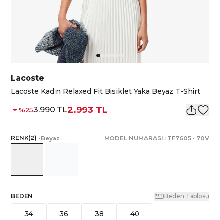
Lacoste
Lacoste Kadın Relaxed Fit Bisiklet Yaka Beyaz T-Shirt
2.993 TL
3.990 TL
%
25
RENK
(
2
)
•
Beyaz
MODEL NUMARASI :
TF7605
-
70V
BEDEN
Beden Tablosu
34
36
38
40