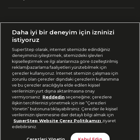
Ülke Seçimi:
Daha iyi bir deneyim için izninizi
🇹🇷
Türkiye
istiyoruz
SuperStep olarak, internet sitemizde edindiğiniz
deneyiminizi iyileştirmek, sitemizdeki işlevleri
444 37 36
kişiselleştirmek ve ilgi alanlarınıza göre özelleştirilmiş
reklam/pazarlama faaliyetleri yürütebilmek için
çerezler kullanıyoruz. İnternet sitemizin çalışması için
zorunlu olan çerezler dışındaki çerezlerin kullanımına
Uygulamadan Takip Edin
ve bu çerezler aracılığıyla elde edilen kişisel
verilerinizin yurt dışına aktarılmasına onay
vermiyorsanız
Reddedin
seçeneğine; çerezlere
ilişkin tercihlerinizi yönetmek için ise “Çerezleri
Yönetin” butonuna tıklayabilirsiniz. Çerezler ile kişisel
verilerinizin işlenmesine dair detaylı bilgi almak için
Bizi Takip Edin
SuperStep Website Çerez Politikamızı
ziyaret
edebilirsiniz.
Son 10 Günün En Düşük Fiyatı
Sepete Ekle
Çerezleri Yönetin
Kabul Edin