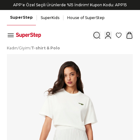
APP'e Özel Seçili Ürünlerde %15 İndirim! Kupon Kodu: APP15
SuperStep
SuperKids
House of SuperStep
0
K
adın
/
G
iyim
/
T
-shirt
&
P
olo