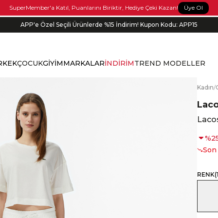
Üye Ol
SuperMember'a Katıl, Puanlarını Biriktir, Hediye Çeki Kazan!
APP'e Özel Seçili Ürünlerde %15 İndirim! Kupon Kodu: APP15
Bonus kartlara özel vade farksız taksit seçenekleri!
RKEK
ÇOCUK
GİYİM
MARKALAR
İNDİRİM
TREND MODELLER
K
adın
/
Lac
Lacos
%
2
Son
RENK
(