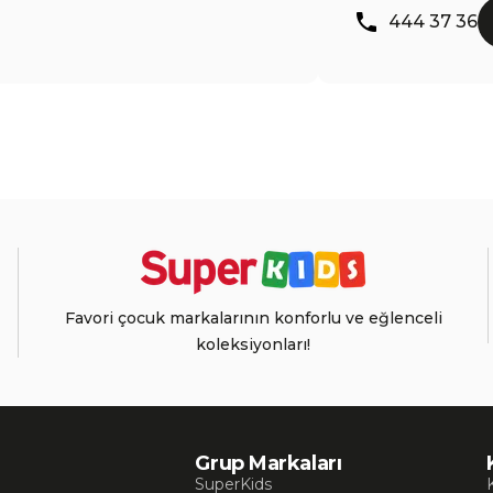
444 37 36
Favori çocuk markalarının konforlu ve eğlenceli
koleksiyonları!
Grup Markaları
SuperKids