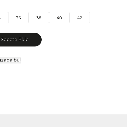
N
4
36
38
40
42
Sepete Ekle
zada bul