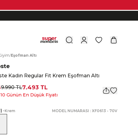
0
G
iyim
/
E
şofman
A
ltı
oste
te Kadın Regular Fit Krem Eşofman Altı
7.493 TL
9.990 TL
5
 10 Günün En Düşük Fiyatı
1
)
•
Krem
MODEL NUMARASI :
XF0613
-
70V