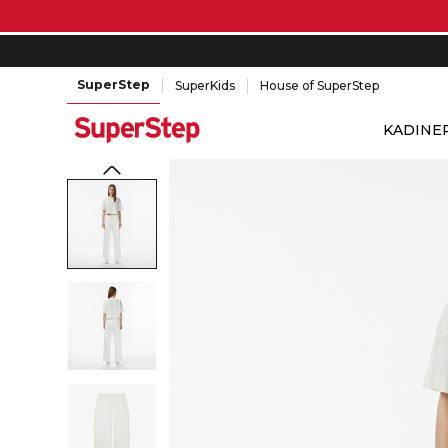
SuperStep
SuperKids
House of SuperStep
KADIN
E