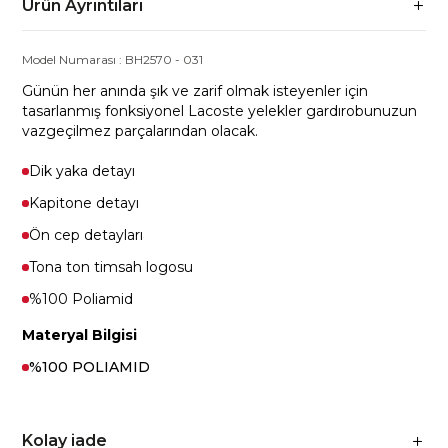
Ürün Ayrıntıları
Model Numarası :
BH2570
-
031
Günün her anında şık ve zarif olmak isteyenler için
tasarlanmış fonksiyonel Lacoste yelekler gardırobunuzun
vazgeçilmez parçalarından olacak.
Dik yaka detayı
Kapitone detayı
Ön cep detayları
Tona ton timsah logosu
%100 Poliamid
Materyal Bilgisi
%100 POLIAMID
Kolay iade