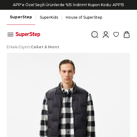
APP'e Özel Seçili Ürünlerde %15 İndirim! Kupon Kodu: APP15
SuperStep
SuperKids
House of SuperStep
0
E
rkek
/
G
iyim
/
C
eket
&
M
ont