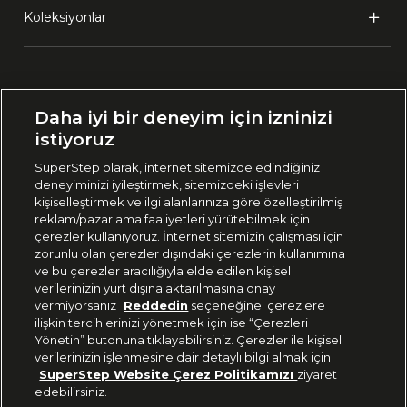
Koleksiyonlar
Ülke Seçimi:
Daha iyi bir deneyim için izninizi
🇹🇷
Türkiye
istiyoruz
SuperStep olarak, internet sitemizde edindiğiniz
deneyiminizi iyileştirmek, sitemizdeki işlevleri
444 37 36
kişiselleştirmek ve ilgi alanlarınıza göre özelleştirilmiş
reklam/pazarlama faaliyetleri yürütebilmek için
çerezler kullanıyoruz. İnternet sitemizin çalışması için
zorunlu olan çerezler dışındaki çerezlerin kullanımına
Uygulamadan Takip Edin
ve bu çerezler aracılığıyla elde edilen kişisel
verilerinizin yurt dışına aktarılmasına onay
vermiyorsanız
Reddedin
seçeneğine; çerezlere
ilişkin tercihlerinizi yönetmek için ise “Çerezleri
Yönetin” butonuna tıklayabilirsiniz. Çerezler ile kişisel
verilerinizin işlenmesine dair detaylı bilgi almak için
Bizi Takip Edin
SuperStep Website Çerez Politikamızı
ziyaret
edebilirsiniz.