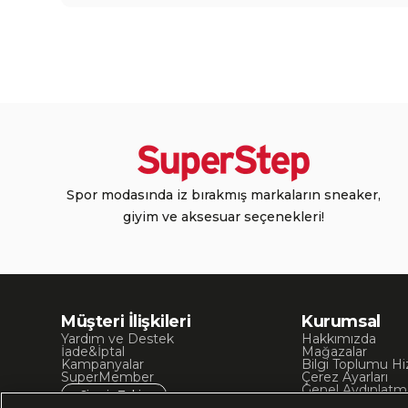
Spor modasında iz bırakmış markaların sneaker,
giyim ve aksesuar seçenekleri!
Müşteri İlişkileri
Kurumsal
Yardım ve Destek
Hakkımızda
İade&İptal
Mağazalar
Kampanyalar
Bilgi Toplumu Hi
SuperMember
Çerez Ayarları
Genel Aydınlatm
Sipariş Takip
Kullanım Koşullar