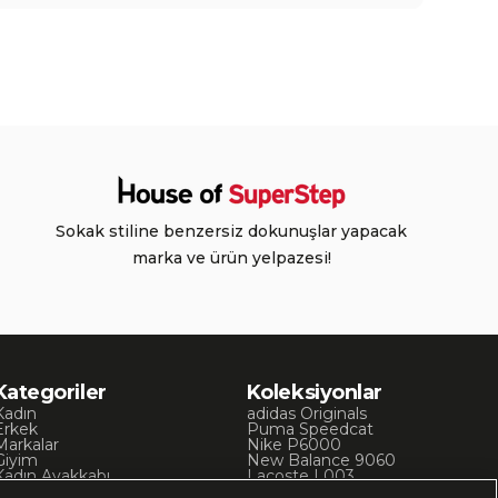
Sokak stiline benzersiz dokunuşlar yapacak
marka ve ürün yelpazesi!
Kategoriler
Koleksiyonlar
Kadın
adidas Originals
Erkek
Puma Speedcat
Markalar
Nike P6000
Giyim
New Balance 9060
Kadın Ayakkabı
Lacoste L003
Kadın Giyim
Skechers D’Lites