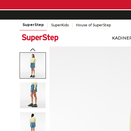
SuperStep
SuperKids
House of SuperStep
KADIN
E