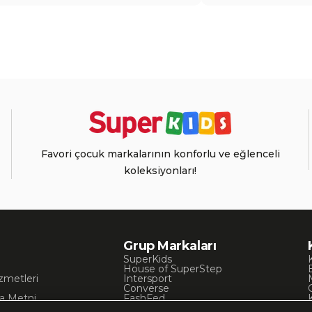
Favori çocuk markalarının konforlu ve eğlenceli
koleksiyonları!
Grup Markaları
SuperKids
House of SuperStep
zmetleri
Intersport
Converse
a Metni
FashFed
ı
Lacoste