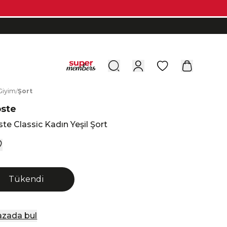
0
G
iyim
/
Ş
ort
oste
te Classic Kadın Yeşil Şort
Tükendi
zada bul