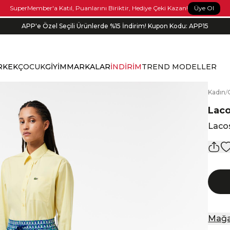
Üye Ol
SuperMember'a Katıl, Puanlarını Biriktir, Hediye Çeki Kazan!
APP'e Özel Seçili Ürünlerde %15 İndirim! Kupon Kodu: APP15
Bonus kartlara özel vade farksız taksit seçenekleri!
RKEK
ÇOCUK
GİYİM
MARKALAR
İNDİRİM
TREND MODELLER
K
adın
/
Lac
Lacos
Mağa