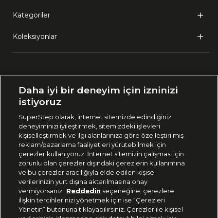
Kategoriler
Koleksiyonlar
Ülke Seçimi:
Daha iyi bir deneyim için izninizi
🇹🇷
Türkiye
istiyoruz
SuperStep olarak, internet sitemizde edindiğiniz
deneyiminizi iyileştirmek, sitemizdeki işlevleri
444 37 36
kişiselleştirmek ve ilgi alanlarınıza göre özelleştirilmiş
reklam/pazarlama faaliyetleri yürütebilmek için
çerezler kullanıyoruz. İnternet sitemizin çalışması için
zorunlu olan çerezler dışındaki çerezlerin kullanımına
Uygulamadan Takip Edin
ve bu çerezler aracılığıyla elde edilen kişisel
verilerinizin yurt dışına aktarılmasına onay
vermiyorsanız
Reddedin
seçeneğine; çerezlere
ilişkin tercihlerinizi yönetmek için ise “Çerezleri
Yönetin” butonuna tıklayabilirsiniz. Çerezler ile kişisel