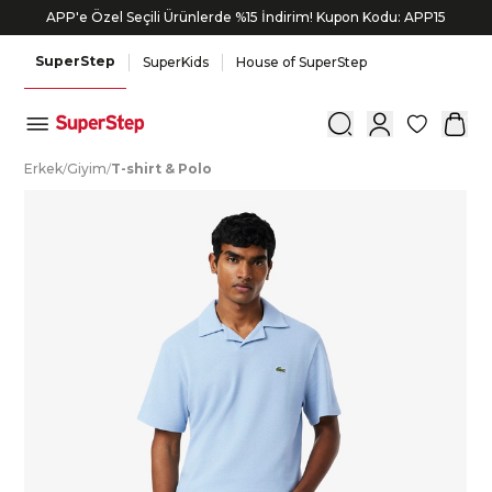
APP'e Özel Seçili Ürünlerde %15 İndirim! Kupon Kodu: APP15
Bonus kartlara özel vade farksız taksit seçenekleri!
SuperStep
SuperKids
House of SuperStep
0
E
rkek
/
G
iyim
/
T
-shirt
&
P
olo