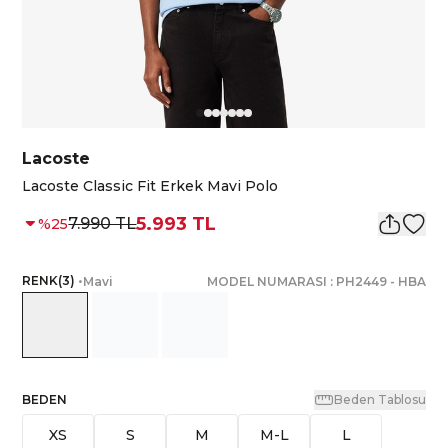
Lacoste
Lacoste Classic Fit Erkek Mavi Polo
5.993 TL
7.990 TL
%
25
RENK
(
3
)
•
Mavi
MODEL NUMARASI :
PH2449
-
HBA
BEDEN
Beden Tablosu
XS
S
M
M-L
L