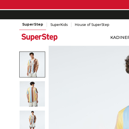
SuperStep
SuperKids
House of SuperStep
KADIN
E