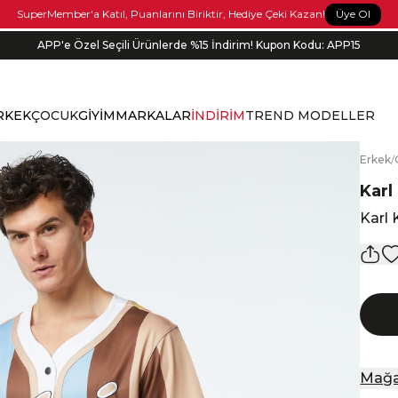
Üye Ol
SuperMember'a Katıl, Puanlarını Biriktir, Hediye Çeki Kazan!
APP'e Özel Seçili Ürünlerde %15 İndirim! Kupon Kodu: APP15
Siparişin 1-3 iş günü içerisinde kargoya verilecektir.
RKEK
ÇOCUK
GİYİM
MARKALAR
İNDİRİM
TREND MODELLER
E
rkek
/
Karl
Karl 
Mağa