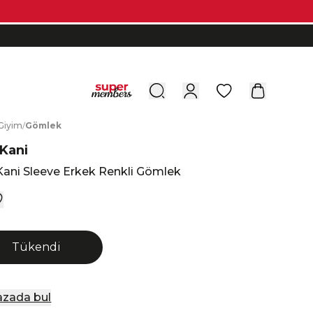
0
G
iyim
/
G
ömlek
 Kani
Kani Sleeve Erkek Renkli Gömlek
Tükendi
zada bul