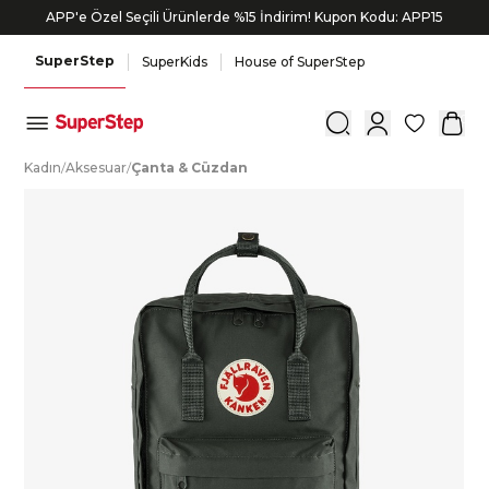
APP'e Özel Seçili Ürünlerde %15 İndirim! Kupon Kodu: APP15
SuperStep
SuperKids
House of SuperStep
0
K
adın
/
A
ksesuar
/
Ç
anta
&
C
üzdan