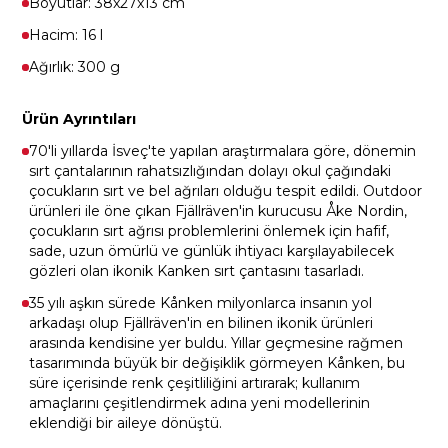
Boyutlar: 38x27x13 cm
Hacim: 16 l
Ağırlık: 300 g
Ürün Ayrıntıları
70'li yıllarda İsveç'te yapılan araştırmalara göre, dönemin
sırt çantalarının rahatsızlığından dolayı okul çağındaki
çocukların sırt ve bel ağrıları olduğu tespit edildi. Outdoor
ürünleri ile öne çıkan Fjällräven'in kurucusu Åke Nordin,
çocukların sırt ağrısı problemlerini önlemek için hafif,
sade, uzun ömürlü ve günlük ihtiyacı karşılayabilecek
gözleri olan ikonik Kanken sırt çantasını tasarladı.
35 yılı aşkın sürede Kånken milyonlarca insanın yol
arkadaşı olup Fjällräven'in en bilinen ikonik ürünleri
arasında kendisine yer buldu. Yıllar geçmesine rağmen
tasarımında büyük bir değişiklik görmeyen Kånken, bu
süre içerisinde renk çeşitliliğini artırarak; kullanım
amaçlarını çeşitlendirmek adına yeni modellerinin
eklendiği bir aileye dönüştü.