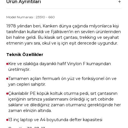
Ürün Ayrıntıları
Model Numarası :
23510
-
660
1978 yılından beri, Kanken dünya çağında milyonlarca kişi
tarafından kullanıldı ve Fjällräven'in en sevilen ürünlerinden
biri haline geldi. Bu klasik sırt çantası, trekking ve seyahat
etmenin yanı sıra, okul ve iş için eşit derecede uygundur.
Teknik Özellikler
Kire ve ıslaklığa dayanıklı hafif Vinylon F kumaşından
üretilmiştir.
Tamamen açılan fermuarlı ön yüz ve fonksiyonel ön ve
yan cepleri sahiptir.
Çıkarılabilir PE köpük koltuk oturma pedi, sırt çantasının
içeriğinin sırtınıza yaslanmasını önlediği iç sırt cebinde
saklanır ve dilediğiniz zaman oturmanız gerektiğinde her
zaman elinizin altında.
13 inç laptop ve A4 boyutunda defter kapasitesi