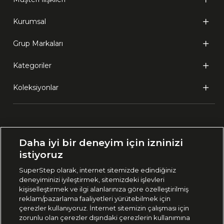
Kurumsal
Grup Markaları
Kategoriler
Koleksiyonlar
Ülke Seçimi:
Daha iyi bir deneyim için izninizi
🇹🇷
Türkiye
istiyoruz
SuperStep olarak, internet sitemizde edindiğiniz
deneyiminizi iyileştirmek, sitemizdeki işlevleri
444 37 36
kişiselleştirmek ve ilgi alanlarınıza göre özelleştirilmiş
reklam/pazarlama faaliyetleri yürütebilmek için
çerezler kullanıyoruz. İnternet sitemizin çalışması için
zorunlu olan çerezler dışındaki çerezlerin kullanımına
Uygulamadan Takip Edin