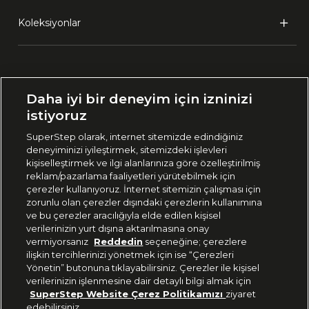
Koleksiyonlar
Ülke Seçimi:
Daha iyi bir deneyim için izninizi
🇹🇷
Türkiye
istiyoruz
SuperStep olarak, internet sitemizde edindiğiniz
deneyiminizi iyileştirmek, sitemizdeki işlevleri
444 37 36
kişiselleştirmek ve ilgi alanlarınıza göre özelleştirilmiş
reklam/pazarlama faaliyetleri yürütebilmek için
çerezler kullanıyoruz. İnternet sitemizin çalışması için
zorunlu olan çerezler dışındaki çerezlerin kullanımına
Uygulamadan Takip Edin
ve bu çerezler aracılığıyla elde edilen kişisel
verilerinizin yurt dışına aktarılmasına onay
vermiyorsanız
Reddedin
seçeneğine; çerezlere
ilişkin tercihlerinizi yönetmek için ise “Çerezleri
Yönetin” butonuna tıklayabilirsiniz. Çerezler ile kişisel
verilerinizin işlenmesine dair detaylı bilgi almak için
Bizi Takip Edin
SuperStep Website Çerez Politikamızı
ziyaret
edebilirsiniz.