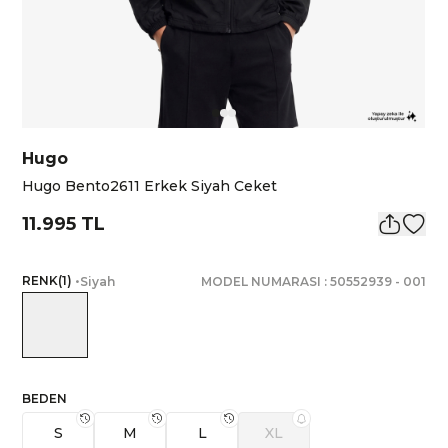
Hugo
Hugo Bento2611 Erkek Siyah Ceket
11.995 TL
RENK
(
1
)
•
Siyah
MODEL NUMARASI :
50552939
-
001
BEDEN
S
M
L
XL