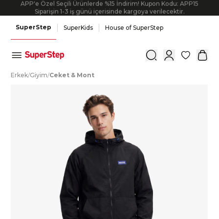
APP'e Özel Seçili Ürünlerde %15 İndirim! Kupon Kodu: APP15
Siparişin 1-3 iş günü içerisinde kargoya verilecektir.
SuperStep
SuperKids
House of SuperStep
0
E
rkek
/
G
iyim
/
C
eket
&
M
ont