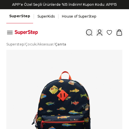
APP'e Özel Seçili Ürünlerde %15 İndirim! Kupon Kodu: APP15
SuperStep
SuperKids
House of SuperStep
0
S
uperstep
/
Ç
ocuk
/
A
ksesuar
/
Ç
anta