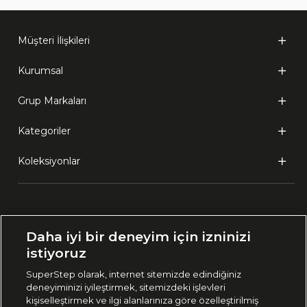
Müşteri İlişkileri
Kurumsal
Grup Markaları
Kategoriler
Koleksiyonlar
Ülke Seçimi:
Daha iyi bir deneyim için izninizi
🇹🇷
Türkiye
istiyoruz
SuperStep olarak, internet sitemizde edindiğiniz
deneyiminizi iyileştirmek, sitemizdeki işlevleri
444 37 36
kişiselleştirmek ve ilgi alanlarınıza göre özelleştirilmiş