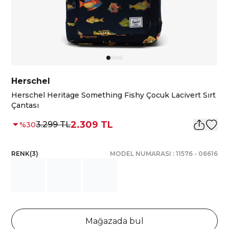
Herschel
Herschel Heritage Something Fishy Çocuk Lacivert Sırt
Çantası
2.309 TL
3.299 TL
%
30
RENK
(
3
)
MODEL NUMARASI :
11576
-
06616
Mağazada bul