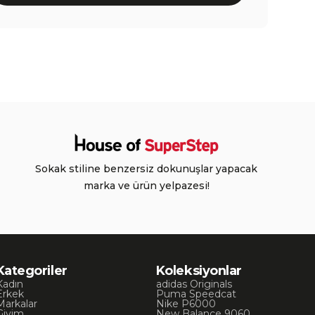
Sokak stiline benzersiz dokunuşlar yapacak
marka ve ürün yelpazesi!
Kategoriler
Koleksiyonlar
Kadın
adidas Originals
Erkek
Puma Speedcat
Markalar
Nike P6000
Giyim
New Balance 9060