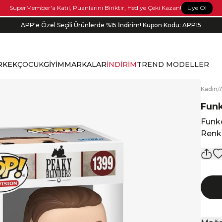
Üye Ol
SuperMember'a Katıl, Puanlarını Biriktir, Hediye Çeki Kazan!
APP'e Özel Seçili Ürünlerde %15 İndirim! Kupon Kodu: APP15
RKEK
ÇOCUK
GİYİM
MARKALAR
İNDİRİM
TREND MODELLER
K
adın
/
Fun
Funko
Renkl