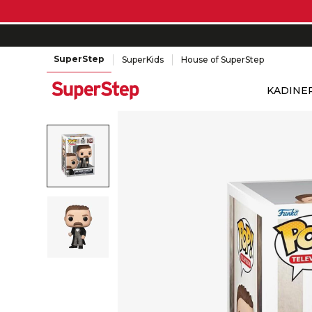
SuperStep
SuperKids
House of SuperStep
KADIN
E