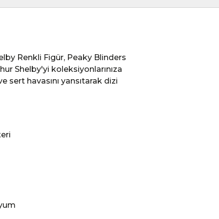
lby Renkli Figür, Peaky Blinders
thur Shelby'yi koleksiyonlarınıza
ve sert havasını yansıtarak dizi
eri
uyum