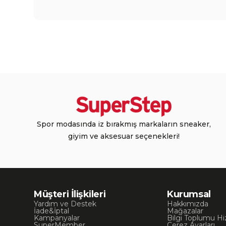
Spor modasında iz bırakmış markaların sneaker,
giyim ve aksesuar seçenekleri!
Müşteri İlişkileri
Kurumsal
Yardım ve Destek
Hakkımızda
İade&İptal
Mağazalar
Kampanyalar
Bilgi Toplumu Hi
SuperMember
Çerez Ayarları