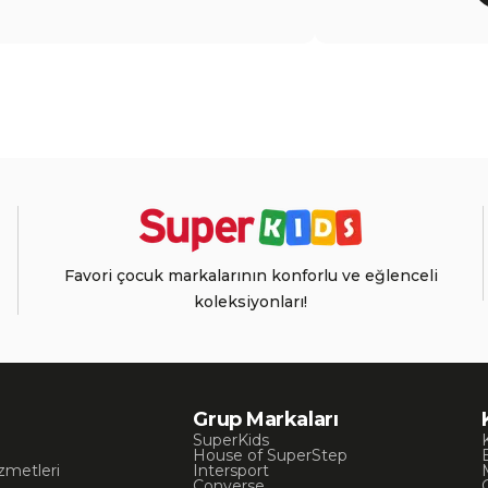
Favori çocuk markalarının konforlu ve eğlenceli
koleksiyonları!
Grup Markaları
SuperKids
House of SuperStep
zmetleri
Intersport
Converse