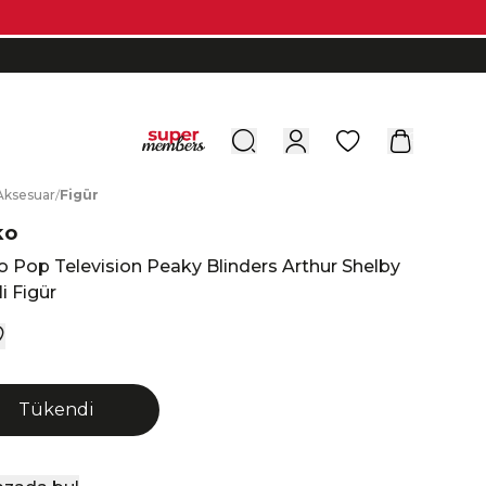
0
A
ksesuar
/
F
igür
ko
 Pop Television Peaky Blinders Arthur Shelby
i Figür
Tükendi